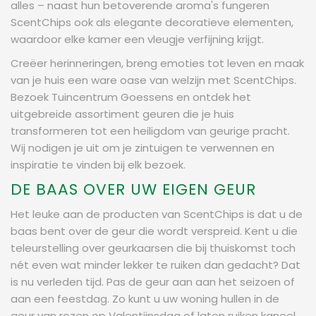
alles – naast hun betoverende aroma's fungeren
ScentChips ook als elegante decoratieve elementen,
waardoor elke kamer een vleugje verfijning krijgt.
Creëer herinneringen, breng emoties tot leven en maak
van je huis een ware oase van welzijn met ScentChips.
Bezoek Tuincentrum Goessens en ontdek het
uitgebreide assortiment geuren die je huis
transformeren tot een heiligdom van geurige pracht.
Wij nodigen je uit om je zintuigen te verwennen en
inspiratie te vinden bij elk bezoek.
DE BAAS OVER UW EIGEN GEUR
Het leuke aan de producten van ScentChips is dat u de
baas bent over de geur die wordt verspreid. Kent u die
teleurstelling over geurkaarsen die bij thuiskomst toch
nét even wat minder lekker te ruiken dan gedacht? Dat
is nu verleden tijd. Pas de geur aan aan het seizoen of
aan een feestdag. Zo kunt u uw woning hullen in de
geur van rozen op Valentijnsdag of laten ruiken kaneel