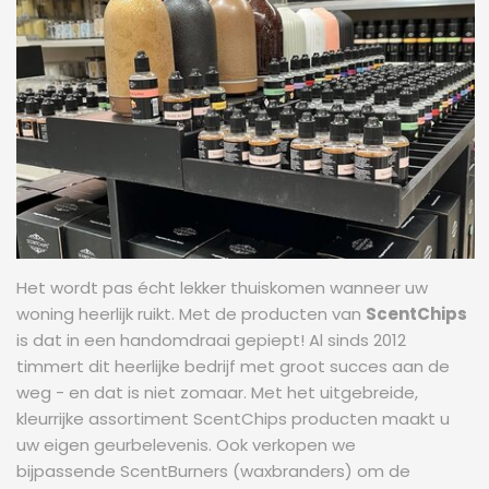
Het wordt pas écht lekker thuiskomen wanneer uw
woning heerlijk ruikt. Met de producten van
ScentChips
is dat in een handomdraai gepiept! Al sinds 2012
timmert dit heerlijke bedrijf met groot succes aan de
weg - en dat is niet zomaar. Met het uitgebreide,
kleurrijke assortiment ScentChips producten maakt u
uw eigen geurbelevenis. Ook verkopen we
bijpassende ScentBurners (waxbranders) om de