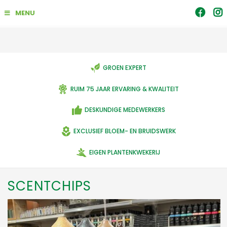
G
MENU
a
n
a
a
r
c
GROEN EXPERT
o
n
RUIM 75 JAAR ERVARING & KWALITEIT
t
e
DESKUNDIGE MEDEWERKERS
n
t
EXCLUSIEF BLOEM- EN BRUIDSWERK
EIGEN PLANTENKWEKERIJ
SCENTCHIPS