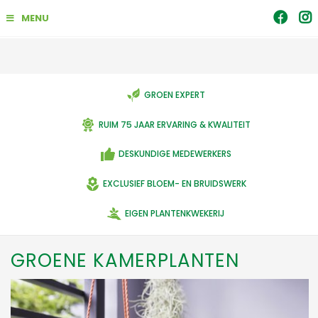
G
MENU
a
n
a
a
r
c
GROEN EXPERT
o
n
RUIM 75 JAAR ERVARING & KWALITEIT
t
e
DESKUNDIGE MEDEWERKERS
n
t
EXCLUSIEF BLOEM- EN BRUIDSWERK
EIGEN PLANTENKWEKERIJ
GROENE KAMERPLANTEN