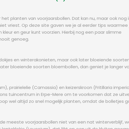
oor het planten van voorjaarsbollen. Dat kan nu, maar ook nog 
t vriest. Op deze site gaven we je al eerder tips waarmee je
n kleur en geur kunt voorzien. Hierbij nog een paar slimme
 nooit genoeg.
klokjes en winterakonieten, maar ook later bloeiende soorten
later bloeiende soorten bloembollen, dan geniet je langer va
), prairielelie (Camassia) en keizerskroon (Fritillaria imper
n ons tuincentrum in Erpe-Mere om te voorkomen dat ze uitve
op wel altijd zo snel mogelijk planten, omdat de bolletjes 
de meeste voorjaarsbollen niet van een nat winterverblijf, w
lenteklokje (Leucojum), dat lijkt op een uit de kluiten gewass