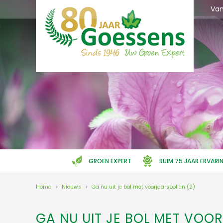
Ga
Va
naar
content
GROEN EXPERT
RUIM 75 JAAR ERVARI
Home
>
Nieuws
>
Ga nu uit je bol met voorjaarsbollen (2)
GA NU UIT JE BOL MET VOO