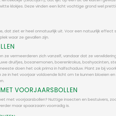
 witte klokjes. Deze vinden een licht vochtige grond wel prett
je, dat ziet er heel onnatuurlijk uit. Voor een natuurlijk effect
lek waar ze gevallen zijn.
LLEN
n en ze vermeerderen zich vanzelf, vandaar dat ze verwilder
lauwe druifjes, bosanemonen, boerenkrokus, boshyacinten, s
De meeste doen het ook prima in halfschaduw. Plant ze bij v
n ze in het voorjaar voldoende licht om te kunnen bloeien en
en.
IJ MET VOORJAARSBOLLEN
 doet met voorjaarsbollen? Nuttige insecten en bestuivers, zoa
 verder maar spaarzaam voorradig is.