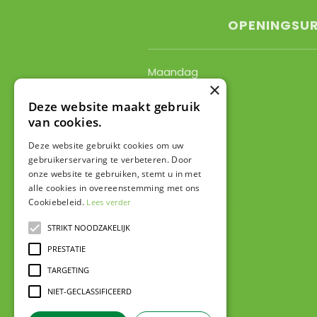
OPENINGSU
Maandag
×
Dinsdag
Woensdag
Deze website maakt gebruik
van cookies.
Donderdag
Vrijdag
Deze website gebruikt cookies om uw
Zaterdag
gebruikerservaring te verbeteren. Door
Zondag
onze website te gebruiken, stemt u in met
alle cookies in overeenstemming met ons
Toon alle openingstijden
Cookiebeleid.
Lees verder
STRIKT NOODZAKELIJK
PRESTATIE
TARGETING
NIET-GECLASSIFICEERD