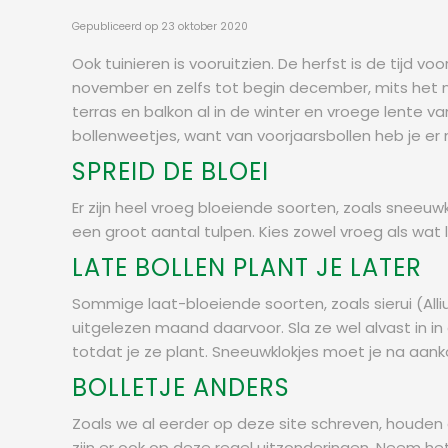
Gepubliceerd op
23 oktober 2020
Ook tuinieren is vooruitzien. De herfst is de tijd v
november en zelfs tot begin december, mits het nie
terras en balkon al in de winter en vroege lente va
bollenweetjes, want van voorjaarsbollen heb je er
SPREID DE BLOEI
Er zijn heel vroeg bloeiende soorten, zoals sneeuw
een groot aantal tulpen. Kies zowel vroeg als wat 
LATE BOLLEN PLANT JE LATER
Sommige laat-bloeiende soorten, zoals sierui (Allium
uitgelezen maand daarvoor. Sla ze wel alvast in i
totdat je ze plant. Sneeuwklokjes moet je na aanko
BOLLETJE ANDERS
Zoals we al eerder op deze site schreven, houden 
zijn er ook op deze regel uitzonderingen. Neem het 