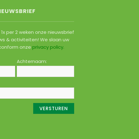
IEUWSBRIEF
1x per 2 weken onze nieuwsbrief
ws & activiteiten! We slaan uw
conform onze
privacy policy
.
Achternaam: