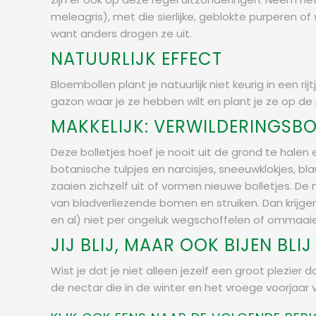
meleagris), met die sierlijke, geblokte purperen of
want anders drogen ze uit.
NATUURLIJK EFFECT
Bloembollen plant je natuurlijk niet keurig in een rijt
gazon waar je ze hebben wilt en plant je ze op de p
MAKKELIJK: VERWILDERINGSBO
Deze bolletjes hoef je nooit uit de grond te hale
botanische tulpjes en narcisjes, sneeuwklokjes, b
zaaien zichzelf uit of vormen nieuwe bolletjes. 
van bladverliezende bomen en struiken. Dan krijge
en al) niet per ongeluk wegschoffelen of ommaai
JIJ BLIJ, MAAR OOK BIJEN BL
Wist je dat je niet alleen jezelf een groot plezier
de nectar die in de winter en het vroege voorjaar