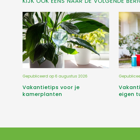
KIJK OOK EENS NAAR DE VOLGENDE BERI
Gepubliceerd op
6 augustus 2026
Gepublice
Vakantietips voor je
Vakanti
kamerplanten
eigen t