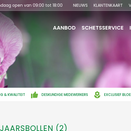
ndaag open van
09:00
tot
18:00
NIEUWS
KLANTENKAART
V
AANBOD
SCHETSSERVICE
NG & KWALITEIT
DESKUNDIGE MEDEWERKERS
EXCLUSIEF BLO
RJAARSBOLLEN (2)