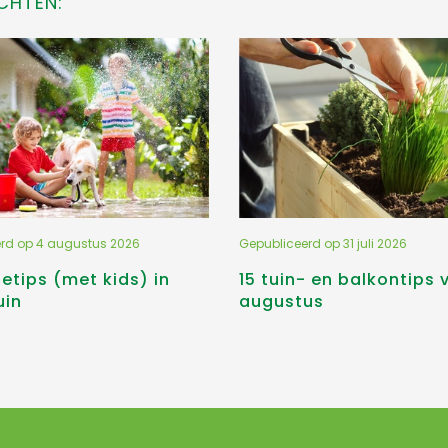
CHTEN:
erd op
4 augustus 2026
Gepubliceerd op
31 juli 2026
etips (met kids) in
15 tuin- en balkontips 
uin
augustus