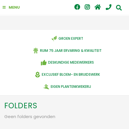
G
MENU
a
n
a
a
r
c
GROEN EXPERT
o
n
RUIM 75 JAAR ERVARING & KWALITEIT
t
e
DESKUNDIGE MEDEWERKERS
n
t
EXCLUSIEF BLOEM- EN BRUIDSWERK
EIGEN PLANTENKWEKERIJ
FOLDERS
Geen folders gevonden