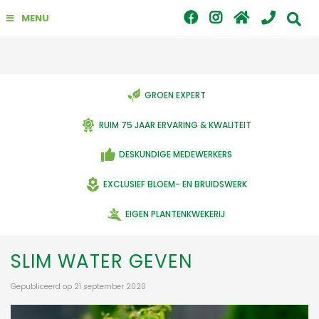
G
MENU
a
n
a
a
r
c
GROEN EXPERT
o
n
RUIM 75 JAAR ERVARING & KWALITEIT
t
e
DESKUNDIGE MEDEWERKERS
n
t
EXCLUSIEF BLOEM- EN BRUIDSWERK
EIGEN PLANTENKWEKERIJ
SLIM WATER GEVEN
Gepubliceerd op
21 september 2020