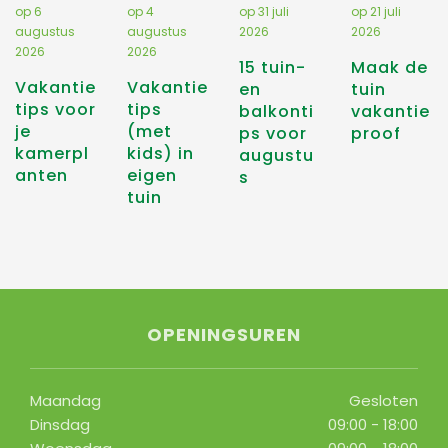
op
6
op
4
op
31 juli
op
21 juli
augustus
augustus
2026
2026
2026
2026
15 tuin-
Maak de
Vakantie
Vakantie
en
tuin
tips voor
tips
balkonti
vakantie
je
(met
ps voor
proof
kamerpl
kids) in
augustu
anten
eigen
s
tuin
OPENINGSUREN
Maandag
Gesloten
Dinsdag
09:00 - 18:00