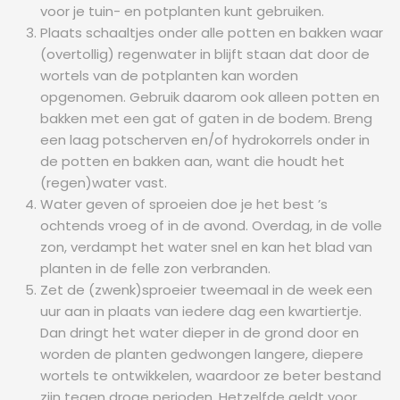
voor je tuin- en potplanten kunt gebruiken.
Plaats schaaltjes onder alle potten en bakken waar
(overtollig) regenwater in blijft staan dat door de
wortels van de potplanten kan worden
opgenomen. Gebruik daarom ook alleen potten en
bakken met een gat of gaten in de bodem. Breng
een laag potscherven en/of hydrokorrels onder in
de potten en bakken aan, want die houdt het
(regen)water vast.
Water geven of sproeien doe je het best ’s
ochtends vroeg of in de avond. Overdag, in de volle
zon, verdampt het water snel en kan het blad van
planten in de felle zon verbranden.
Zet de (zwenk)sproeier tweemaal in de week een
uur aan in plaats van iedere dag een kwartiertje.
Dan dringt het water dieper in de grond door en
worden de planten gedwongen langere, diepere
wortels te ontwikkelen, waardoor ze beter bestand
zijn tegen droge perioden. Hetzelfde geldt voor