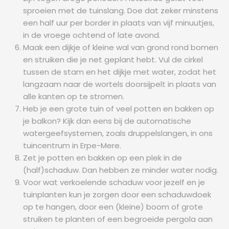
sproeien met de tuinslang. Doe dat zeker minstens
een half uur per border in plaats van vijf minuutjes,
in de vroege ochtend of late avond.
Maak een dijkje of kleine wal van grond rond bomen
en struiken die je net geplant hebt. Vul de cirkel
tussen de stam en het dijkje met water, zodat het
langzaam naar de wortels doorsijpelt in plaats van
alle kanten op te stromen.
Heb je een grote tuin of veel potten en bakken op
je balkon? Kijk dan eens bij de automatische
watergeefsystemen, zoals druppelslangen, in ons
tuincentrum in Erpe-Mere.
Zet je potten en bakken op een plek in de
(half)schaduw. Dan hebben ze minder water nodig.
Voor wat verkoelende schaduw voor jezelf en je
tuinplanten kun je zorgen door een schaduwdoek
op te hangen, door een (kleine) boom of grote
struiken te planten of een begroeide pergola aan