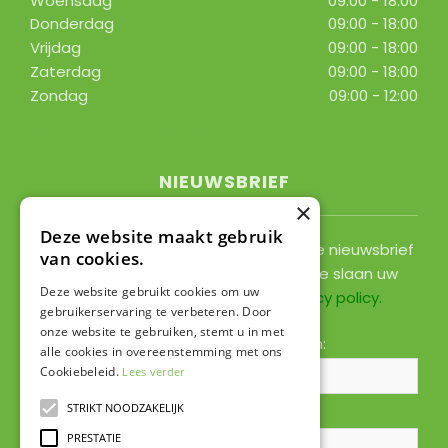
Woensdag
09:00 - 18:00
Donderdag
09:00 - 18:00
Vrijdag
09:00 - 18:00
Zaterdag
09:00 - 18:00
Zondag
09:00 - 12:00
Toon alle openingstijden
NIEUWSBRIEF
×
Deze website maakt gebruik
Ontvang ongeveer 1x per 2 weken onze nieuwsbrief
van cookies.
met acties, nieuws & activiteiten! We slaan uw
Deze website gebruikt cookies om uw
gegevens op conform onze
privacy policy
.
gebruikerservaring te verbeteren. Door
onze website te gebruiken, stemt u in met
Voornaam:
Achternaam:
alle cookies in overeenstemming met ons
Cookiebeleid.
Lees verder
STRIKT NOODZAKELIJK
E-mailadres:
*
PRESTATIE