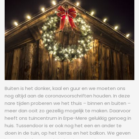
Buiten is het donker, kaal en guur en we moeten ons
nog altijd aan de coronavoorschriften houden. In deze
nare tijden proberen we het thuis – binnen en buiten –
meer dan ooit zo gezellig mogelijk te maken. Daarvoor
heeft ons tuincentrum in Erpe-Mere gelukkig genoeg in
huis. Tussendoor is er ook nog het een en ander te
doen in de tuin, op het terras en het balkon. We geven