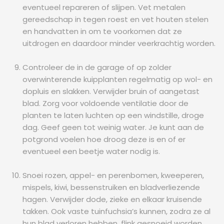
eventueel repareren of slijpen. Vet metalen
gereedschap in tegen roest en vet houten stelen
en handvatten in om te voorkomen dat ze
uitdrogen en daardoor minder veerkrachtig worden.
Controleer de in de garage of op zolder
overwinterende kuipplanten regelmatig op wol- en
dopluis en slakken. Verwijder bruin of aangetast
blad. Zorg voor voldoende ventilatie door de
planten te laten luchten op een windstille, droge
dag. Geef geen tot weinig water. Je kunt aan de
potgrond voelen hoe droog deze is en of er
eventueel een beetje water nodig is.
Snoei rozen, appel- en perenbomen, kweeperen,
mispels, kiwi, bessenstruiken en bladverliezende
hagen. Verwijder dode, zieke en elkaar kruisende
takken. Ook vaste tuinfuchsia’s kunnen, zodra ze al
hun blad verloren hebben, flink gesnoeid worden.