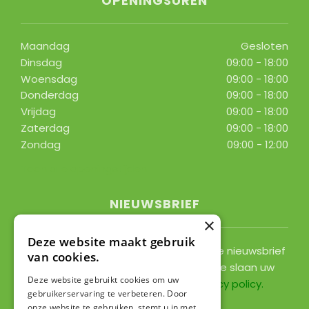
OPENINGSUREN
Maandag
Gesloten
Dinsdag
09:00 - 18:00
Woensdag
09:00 - 18:00
Donderdag
09:00 - 18:00
Vrijdag
09:00 - 18:00
Zaterdag
09:00 - 18:00
Zondag
09:00 - 12:00
Toon alle openingstijden
NIEUWSBRIEF
×
Deze website maakt gebruik
Ontvang ongeveer 1x per 2 weken onze nieuwsbrief
van cookies.
met acties, nieuws & activiteiten! We slaan uw
Deze website gebruikt cookies om uw
gegevens op conform onze
privacy policy
.
gebruikerservaring te verbeteren. Door
onze website te gebruiken, stemt u in met