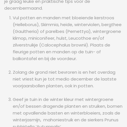
je graag leuke en praktische tips voor de
decembermaand.
Vul potten en manden met bloeiende kerstroos
(Helleborus), Skimmia, heide, winterviolen, bergthee
(Gaultheria) of parelbes (Pernettya), wintergroene
klimop, miniconifeer, hulst, Leucothoe en/of
zilverstruikje (Calocephalus brownii). Plaats de
fleurige potten en manden op de tuin- of
balkontafel en bij de voordeur.
Zolang de grond niet bevroren is en het overdag
niet vriest kun je tot medio december de laatste
voorjaarsbollen planten, ook in potten.
Geef je tuin in de winter kleur met wintergroene
en/of bessen dragende planten en struiken, bomen
met opvallende basten en winterbloeiers, zoals de
winterjasmijn, mahoniestruik en de sierkers Prunus
subhirtella ‘Autumnalis’.