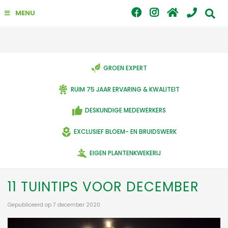
G
MENU
a
n
a
a
r
c
GROEN EXPERT
o
n
RUIM 75 JAAR ERVARING & KWALITEIT
t
e
DESKUNDIGE MEDEWERKERS
n
t
EXCLUSIEF BLOEM- EN BRUIDSWERK
EIGEN PLANTENKWEKERIJ
11 TUINTIPS VOOR DECEMBER
Gepubliceerd op
7 december 2020