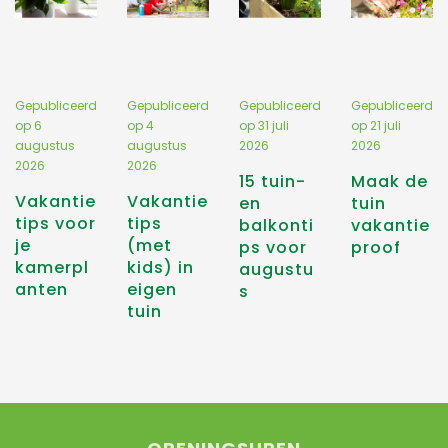
Gepubliceerd
Gepubliceerd
Gepubliceerd
Gepubliceerd
op
6
op
4
op
31 juli
op
21 juli
augustus
augustus
2026
2026
2026
2026
15 tuin-
Maak de
Vakantie
Vakantie
en
tuin
tips voor
tips
balkonti
vakantie
je
(met
ps voor
proof
kamerpl
kids) in
augustu
anten
eigen
s
tuin