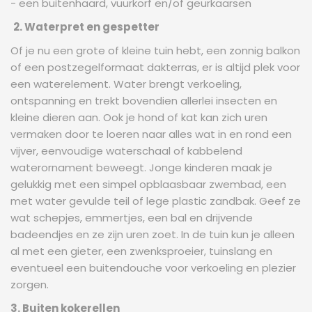
- een buitenhaard, vuurkorf en/of geurkaarsen
2. Waterpret en gespetter
Of je nu een grote of kleine tuin hebt, een zonnig balkon
of een postzegelformaat dakterras, er is altijd plek voor
een waterelement. Water brengt verkoeling,
ontspanning en trekt bovendien allerlei insecten en
kleine dieren aan. Ook je hond of kat kan zich uren
vermaken door te loeren naar alles wat in en rond een
vijver, eenvoudige waterschaal of kabbelend
waterornament beweegt. Jonge kinderen maak je
gelukkig met een simpel opblaasbaar zwembad, een
met water gevulde teil of lege plastic zandbak. Geef ze
wat schepjes, emmertjes, een bal en drijvende
badeendjes en ze zijn uren zoet. In de tuin kun je alleen
al met een gieter, een zwenksproeier, tuinslang en
eventueel een buitendouche voor verkoeling en plezier
zorgen.
3. Buiten kokerellen