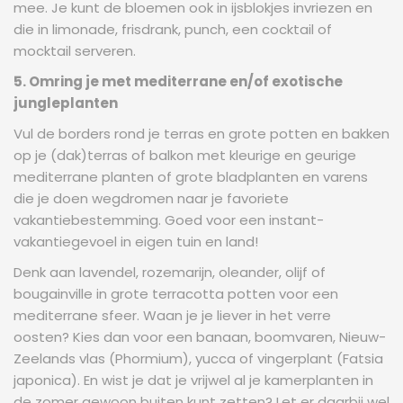
mee. Je kunt de bloemen ook in ijsblokjes invriezen en
die in limonade, frisdrank, punch, een cocktail of
mocktail serveren.
5. Omring je met mediterrane en/of exotische
jungleplanten
Vul de borders rond je terras en grote potten en bakken
op je (dak)terras of balkon met kleurige en geurige
mediterrane planten of grote bladplanten en varens
die je doen wegdromen naar je favoriete
vakantiebestemming. Goed voor een instant-
vakantiegevoel in eigen tuin en land!
Denk aan lavendel, rozemarijn, oleander, olijf of
bougainville in grote terracotta potten voor een
mediterrane sfeer. Waan je je liever in het verre
oosten? Kies dan voor een banaan, boomvaren, Nieuw-
Zeelands vlas (Phormium), yucca of vingerplant (Fatsia
japonica). En wist je dat je vrijwel al je kamerplanten in
de zomer gewoon buiten kunt zetten? Let er daarbij wel