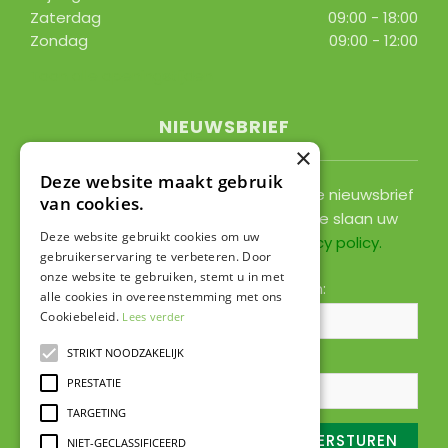
Zaterdag
09:00 - 18:00
Zondag
09:00 - 12:00
Toon alle openingstijden
NIEUWSBRIEF
×
Deze website maakt gebruik
Ontvang ongeveer 1x per 2 weken onze nieuwsbrief
van cookies.
met acties, nieuws & activiteiten! We slaan uw
Deze website gebruikt cookies om uw
gegevens op conform onze
privacy policy
.
gebruikerservaring te verbeteren. Door
onze website te gebruiken, stemt u in met
Voornaam:
Achternaam:
alle cookies in overeenstemming met ons
Cookiebeleid.
Lees verder
STRIKT NOODZAKELIJK
E-mailadres:
*
PRESTATIE
TARGETING
NIET-GECLASSIFICEERD