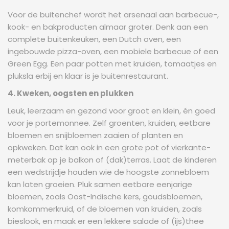
Voor de buitenchef wordt het arsenaal aan barbecue-,
kook- en bakproducten almaar groter. Denk aan een
complete buitenkeuken, een Dutch oven, een
ingebouwde pizza-oven, een mobiele barbecue of een
Green Egg. Een paar potten met kruiden, tomaatjes en
pluksla erbij en klaar is je buitenrestaurant.
4. Kweken, oogsten en plukken
Leuk, leerzaam en gezond voor groot en klein, én goed
voor je portemonnee. Zelf groenten, kruiden, eetbare
bloemen en snijbloemen zaaien of planten en
opkweken. Dat kan ook in een grote pot of vierkante-
meterbak op je balkon of (dak)terras. Laat de kinderen
een wedstrijdje houden wie de hoogste zonnebloem
kan laten groeien. Pluk samen eetbare eenjarige
bloemen, zoals Oost-Indische kers, goudsbloemen,
komkommerkruid, of de bloemen van kruiden, zoals
bieslook, en maak er een lekkere salade of (ijs)thee