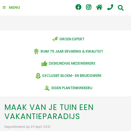
G
MENU
a
n
a
a
r
c
GROEN EXPERT
o
n
RUIM 75 JAAR ERVARING & KWALITEIT
t
e
DESKUNDIGE MEDEWERKERS
n
t
EXCLUSIEF BLOEM- EN BRUIDSWERK
EIGEN PLANTENKWEKERIJ
MAAK VAN JE TUIN EEN
VAKANTIEPARADIJS
Gepubliceerd op
23 april 2021