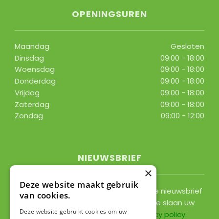
OPENINGSUREN
Maandag
Gesloten
Dinsdag
09:00 - 18:00
Woensdag
09:00 - 18:00
Donderdag
09:00 - 18:00
Vrijdag
09:00 - 18:00
Zaterdag
09:00 - 18:00
Zondag
09:00 - 12:00
Toon alle openingstijden
NIEUWSBRIEF
×
Deze website maakt gebruik
Ontvang ongeveer 1x per 2 weken onze nieuwsbrief
van cookies.
met acties, nieuws & activiteiten! We slaan uw
Deze website gebruikt cookies om uw
gegevens op conform onze
privacy policy
.