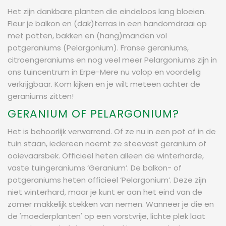
Het zijn dankbare planten die eindeloos lang bloeien.
Fleur je balkon en (dak)terras in een handomdraai op
met potten, bakken en (hang)manden vol
potgeraniums (Pelargonium). Franse geraniums,
citroengeraniums en nog veel meer Pelargoniums zijn in
ons tuincentrum in Erpe-Mere nu volop en voordelig
verkrijgbaar. Kom kijken en je wilt meteen achter de
geraniums zitten!
GERANIUM OF PELARGONIUM?
Het is behoorlijk verwarrend. Of ze nu in een pot of in de
tuin staan, iedereen noemt ze steevast geranium of
ooievaarsbek. Officieel heten alleen de winterharde,
vaste tuingeraniums ‘Geranium’. De balkon- of
potgeraniums heten officieel ‘Pelargonium’. Deze zijn
niet winterhard, maar je kunt er aan het eind van de
zomer makkelijk stekken van nemen. Wanneer je die en
de 'moederplanten' op een vorstvrije, lichte plek laat