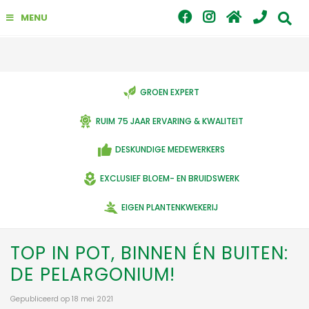
G
MENU
a
n
a
a
r
c
GROEN EXPERT
o
n
RUIM 75 JAAR ERVARING & KWALITEIT
t
e
DESKUNDIGE MEDEWERKERS
n
t
EXCLUSIEF BLOEM- EN BRUIDSWERK
EIGEN PLANTENKWEKERIJ
TOP IN POT, BINNEN ÉN BUITEN:
DE PELARGONIUM!
Gepubliceerd op
18 mei 2021