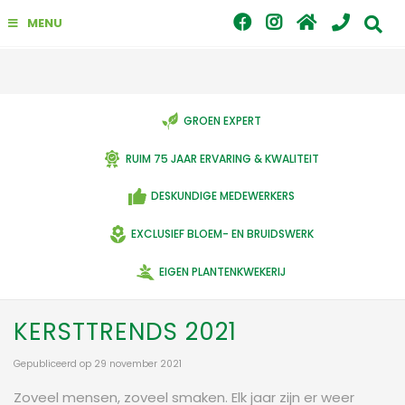
G
MENU
a
n
a
a
r
c
GROEN EXPERT
o
n
RUIM 75 JAAR ERVARING & KWALITEIT
t
e
DESKUNDIGE MEDEWERKERS
n
t
EXCLUSIEF BLOEM- EN BRUIDSWERK
EIGEN PLANTENKWEKERIJ
KERSTTRENDS 2021
Gepubliceerd op
29 november 2021
Zoveel mensen, zoveel smaken. Elk jaar zijn er weer