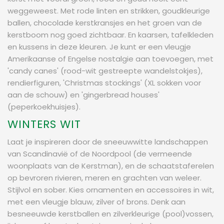
weggeweest. Met rode linten en strikken, goudkleurige
ballen, chocolade kerstkransjes en het groen van de
kerstboom nog goed zichtbaar. En kaarsen, tafelkleden
en kussens in deze kleuren. Je kunt er een vleugje
Amerikaanse of Engelse nostalgie aan toevoegen, met
'candy canes' (rood-wit gestreepte wandelstokjes),
rendierfiguren, 'Christmas stockings' (XL sokken voor
aan de schouw) en 'gingerbread houses'
(peperkoekhuisjes).
WINTERS WIT
Laat je inspireren door de sneeuwwitte landschappen
van Scandinavië of de Noordpool (de vermeende
woonplaats van de Kerstman), en de schaatstaferelen
op bevroren rivieren, meren en grachten van weleer.
Stijlvol en sober. Kies ornamenten en accessoires in wit,
met een vleugje blauw, zilver of brons. Denk aan
besneeuwde kerstballen en zilverkleurige (pool)vossen,