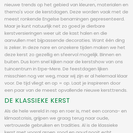
nieuwe trends op het gebied van kleuren, materialen en
thema's voor de kerstdagen. Deze worden vaak met de
meest ronkende Engelse benamingen gepresenteerd.
Maar je kunt natuurlijk net zo goed je dierbare
kerstversieringen weer uit de kast halen en die
aanvullen met bijpassende decoraties. Want één ding
is zeker. In deze nare en onzekere tijden maken we het
deze kerst zo gezellig en sfeervol mogelijk. Binnen en
buiten. Dus kom snel kijken naar de kerstshow van ons
tuincentrum in Erpe-Mere. De feestdagen lijken
misschien nog ver weg, maar wij zijn er al helemaal klaar
voor. De tijd vliegt en op = op. Laat je inspireren door
een paar van de meest opvallende nieuwe kersttrends.
DE KLASSIEKE KERST
Als de hele wereld in rep en roer is, met een corona- en
klimaatcrisis, grijpen we graag terug naar oude,
vertrouwde gebruiken en tradities. Al is de klassieke
kerst met vooral groen, rood en goud nooit echt