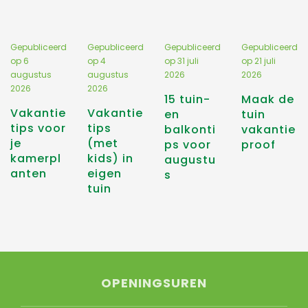
Gepubliceerd
Gepubliceerd
Gepubliceerd
Gepubliceerd
op
6
op
4
op
31 juli
op
21 juli
augustus
augustus
2026
2026
2026
2026
15 tuin-
Maak de
Vakantie
Vakantie
en
tuin
tips voor
tips
balkonti
vakantie
je
(met
ps voor
proof
kamerpl
kids) in
augustu
anten
eigen
s
tuin
OPENINGSUREN