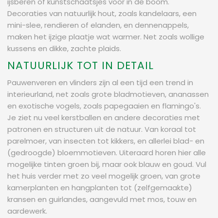
ijsberen of kunstschaatsjes voor in de boom.
Decoraties van natuurlijk hout, zoals kandelaars, een
mini-slee, rendieren of elanden, en dennenappels,
maken het ijzige plaatje wat warmer. Net zoals wollige
kussens en dikke, zachte plaids.
NATUURLIJK TOT IN DETAIL
Pauwenveren en vlinders zijn al een tijd een trend in
interieurland, net zoals grote bladmotieven, ananassen
en exotische vogels, zoals papegaaien en flamingo's.
Je ziet nu veel kerstballen en andere decoraties met
patronen en structuren uit de natuur. Van koraal tot
parelmoer, van insecten tot kikkers, en allerlei blad- en
(gedroogde) bloemmotieven. Uiteraard horen hier alle
mogelijke tinten groen bij, maar ook blauw en goud. Vul
het huis verder met zo veel mogelijk groen, van grote
kamerplanten en hangplanten tot (zelfgemaakte)
kransen en guirlandes, aangevuld met mos, touw en
aardewerk.