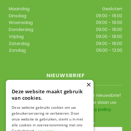
Maandag
Gesloten
Dinsdag
09:00 - 18:00
Woensdag
09:00 - 18:00
Donderdag
09:00 - 18:00
Vrijdag
09:00 - 18:00
Zaterdag
09:00 - 18:00
Zondag
09:00 - 12:00
Toon alle openingstijden
NIEUWSBRIEF
×
Deze website maakt gebruik
Ontvang ongeveer 1x per 2 weken onze nieuwsbrief
van cookies.
met acties, nieuws & activiteiten! We slaan uw
Deze website gebruikt cookies om uw
gegevens op conform onze
privacy policy
.
gebruikerservaring te verbeteren. Door
onze website te gebruiken, stemt u in met
Voornaam:
Achternaam:
alle cookies in overeenstemming met ons
Cookiebeleid.
Lees verder