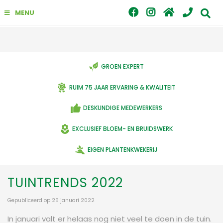
G
MENU
a
n
a
a
r
c
GROEN EXPERT
o
n
RUIM 75 JAAR ERVARING & KWALITEIT
t
e
DESKUNDIGE MEDEWERKERS
n
t
EXCLUSIEF BLOEM- EN BRUIDSWERK
EIGEN PLANTENKWEKERIJ
TUINTRENDS 2022
Gepubliceerd op
25 januari 2022
In januari valt er helaas nog niet veel te doen in de tuin.