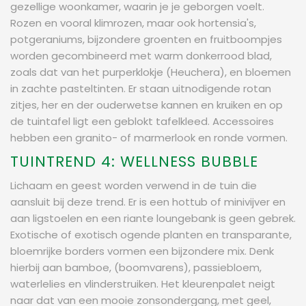
gezellige woonkamer, waarin je je geborgen voelt.
Rozen en vooral klimrozen, maar ook hortensia's,
potgeraniums, bijzondere groenten en fruitboompjes
worden gecombineerd met warm donkerrood blad,
zoals dat van het purperklokje (Heuchera), en bloemen
in zachte pasteltinten. Er staan uitnodigende rotan
zitjes, her en der ouderwetse kannen en kruiken en op
de tuintafel ligt een geblokt tafelkleed. Accessoires
hebben een granito- of marmerlook en ronde vormen.
TUINTREND 4: WELLNESS BUBBLE
Lichaam en geest worden verwend in de tuin die
aansluit bij deze trend. Er is een hottub of minivijver en
aan ligstoelen en een riante loungebank is geen gebrek.
Exotische of exotisch ogende planten en transparante,
bloemrijke borders vormen een bijzondere mix. Denk
hierbij aan bamboe, (boomvarens), passiebloem,
waterlelies en vlinderstruiken. Het kleurenpalet neigt
naar dat van een mooie zonsondergang, met geel,