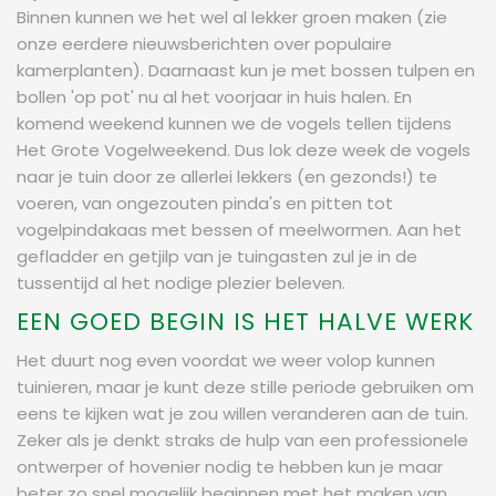
Binnen kunnen we het wel al lekker groen maken (zie
onze eerdere nieuwsberichten over populaire
kamerplanten). Daarnaast kun je met bossen tulpen en
bollen 'op pot' nu al het voorjaar in huis halen. En
komend weekend kunnen we de vogels tellen tijdens
Het Grote Vogelweekend. Dus lok deze week de vogels
naar je tuin door ze allerlei lekkers (en gezonds!) te
voeren, van ongezouten pinda's en pitten tot
vogelpindakaas met bessen of meelwormen. Aan het
gefladder en getjilp van je tuingasten zul je in de
tussentijd al het nodige plezier beleven.
EEN GOED BEGIN IS HET HALVE WERK
Het duurt nog even voordat we weer volop kunnen
tuinieren, maar je kunt deze stille periode gebruiken om
eens te kijken wat je zou willen veranderen aan de tuin.
Zeker als je denkt straks de hulp van een professionele
ontwerper of hovenier nodig te hebben kun je maar
beter zo snel mogelijk beginnen met het maken van