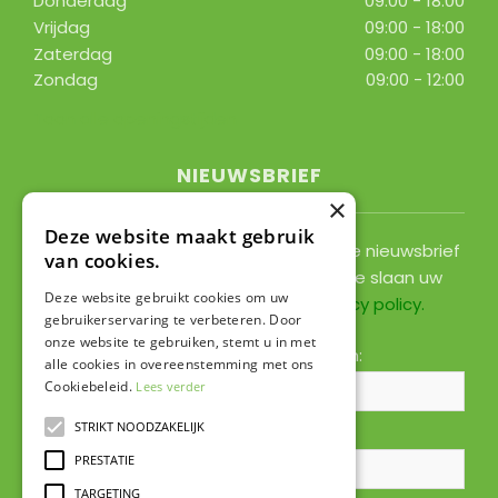
Donderdag
09:00 - 18:00
Vrijdag
09:00 - 18:00
Zaterdag
09:00 - 18:00
Zondag
09:00 - 12:00
Toon alle openingstijden
NIEUWSBRIEF
×
Deze website maakt gebruik
Ontvang ongeveer 1x per 2 weken onze nieuwsbrief
van cookies.
met acties, nieuws & activiteiten! We slaan uw
Deze website gebruikt cookies om uw
gegevens op conform onze
privacy policy
.
gebruikerservaring te verbeteren. Door
onze website te gebruiken, stemt u in met
Voornaam:
Achternaam:
alle cookies in overeenstemming met ons
Cookiebeleid.
Lees verder
STRIKT NOODZAKELIJK
E-mailadres:
*
PRESTATIE
TARGETING