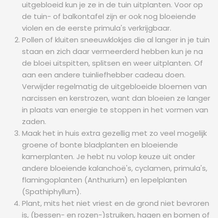
uitgebloeid kun je ze in de tuin uitplanten. Voor op
de tuin- of balkontafel zijn er ook nog bloeiende
violen en de eerste primula's verkrijgbaar.
Pollen of kluiten sneeuwklokjes die al langer in je tuin
staan en zich daar vermeerderd hebben kun je na
de bloei uitspitten, splitsen en weer uitplanten. Of
aan een andere tuinliefhebber cadeau doen.
Verwijder regelmatig de uitgebloeide bloemen van
narcissen en kerstrozen, want dan bloeien ze langer
in plaats van energie te stoppen in het vormen van
zaden.
Maak het in huis extra gezellig met zo veel mogelijk
groene of bonte bladplanten en bloeiende
kamerplanten. Je hebt nu volop keuze uit onder
andere bloeiende kalanchoë's, cyclamen, primula's,
flamingoplanten (Anthurium) en lepelplanten
(Spathiphyllum).
Plant, mits het niet vriest en de grond niet bevroren
is, (bessen- en rozen-)struiken, hagen en bomen of