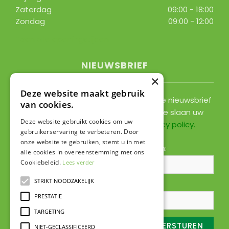
Zaterdag
09:00 - 18:00
Zondag
09:00 - 12:00
Toon alle openingstijden
NIEUWSBRIEF
×
Deze website maakt gebruik
Ontvang ongeveer 1x per 2 weken onze nieuwsbrief
van cookies.
met acties, nieuws & activiteiten! We slaan uw
Deze website gebruikt cookies om uw
gegevens op conform onze
privacy policy
.
gebruikerservaring te verbeteren. Door
onze website te gebruiken, stemt u in met
Voornaam:
Achternaam:
alle cookies in overeenstemming met ons
Cookiebeleid.
Lees verder
STRIKT NOODZAKELIJK
E-mailadres:
*
PRESTATIE
TARGETING
NIET-GECLASSIFICEERD