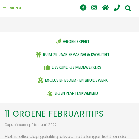
G
MENU
a
n
a
a
r
c
GROEN EXPERT
o
n
RUIM 75 JAAR ERVARING & KWALITEIT
t
e
DESKUNDIGE MEDEWERKERS
n
t
EXCLUSIEF BLOEM- EN BRUIDSWERK
EIGEN PLANTENKWEKERIJ
11 GROENE FEBRUARITIPS
Gepubliceerd op
1 februari 2022
Het is elke dag gelukkig alweer iets langer licht en de