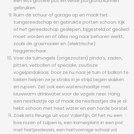
een iets grotere pot en verse potgrond kunnen
gebruiken.
Ruim de schuur of garage op en maak het
tuingereedschap en gebruikte potten schoon. Kijk
of het gereedschap geslepen, bijgesteld of geolied
moet worden en of alles nog naar behoren werkt,
zoals de grasmaaier en (elektrische)
heggenschaar.
Voer de tuinvogels (ongezouten) pinda’s, zaden,
pitten, vetbollen of speciale, zoutloze
vogelpindakaas. Door ze nu naar je tuin of balkon te
lokken helpen ze je straks in je strijd tegen slakken
en rupsen. Zet ook een waterschaaltje met
lauwwarm drinkwater voor de vogels neer. Hang
een nestkastje op of maak de nestkastjes die je al
hebt schoon met heet water en een harde borstel.
Zoek iets fleurigs uit voor Valentijn. Of het nu een
bos rozen of tulpen is, een kamerplant in een pot
met hartjesdessin, een hartvormige schaal vol