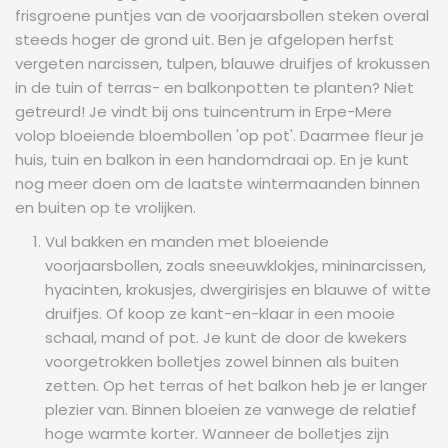
frisgroene puntjes van de voorjaarsbollen steken overal
steeds hoger de grond uit. Ben je afgelopen herfst
vergeten narcissen, tulpen, blauwe druifjes of krokussen
in de tuin of terras- en balkonpotten te planten? Niet
getreurd! Je vindt bij ons tuincentrum in Erpe-Mere
volop bloeiende bloembollen 'op pot'. Daarmee fleur je
huis, tuin en balkon in een handomdraai op. En je kunt
nog meer doen om de laatste wintermaanden binnen
en buiten op te vrolijken.
Vul bakken en manden met bloeiende
voorjaarsbollen, zoals sneeuwklokjes, mininarcissen,
hyacinten, krokusjes, dwergirisjes en blauwe of witte
druifjes. Of koop ze kant-en-klaar in een mooie
schaal, mand of pot. Je kunt de door de kwekers
voorgetrokken bolletjes zowel binnen als buiten
zetten. Op het terras of het balkon heb je er langer
plezier van. Binnen bloeien ze vanwege de relatief
hoge warmte korter. Wanneer de bolletjes zijn