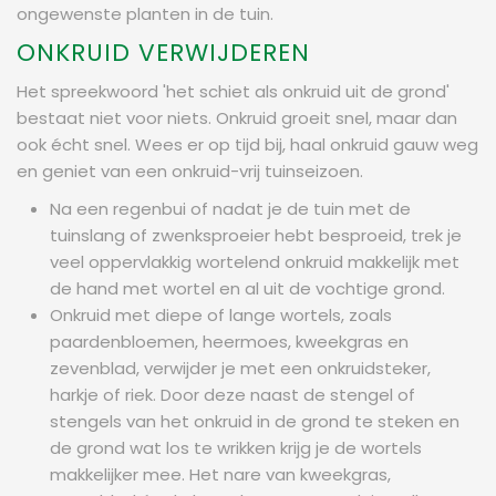
ongewenste planten in de tuin.
ONKRUID VERWIJDEREN
Het spreekwoord 'het schiet als onkruid uit de grond'
bestaat niet voor niets. Onkruid groeit snel, maar dan
ook écht snel. Wees er op tijd bij, haal onkruid gauw weg
en geniet van een onkruid-vrij tuinseizoen.
Na een regenbui of nadat je de tuin met de
tuinslang of zwenksproeier hebt besproeid, trek je
veel oppervlakkig wortelend onkruid makkelijk met
de hand met wortel en al uit de vochtige grond.
Onkruid met diepe of lange wortels, zoals
paardenbloemen, heermoes, kweekgras en
zevenblad, verwijder je met een onkruidsteker,
harkje of riek. Door deze naast de stengel of
stengels van het onkruid in de grond te steken en
de grond wat los te wrikken krijg je de wortels
makkelijker mee. Het nare van kweekgras,