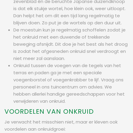
zevenblad én de beruchte Japanse duizendknoop
is dat elk stukje wortel, hoe klein ook, weer uitloopt.
Dan helpt het om dit een tijd lang regelmatig te
blijven doen. Zo put je de wortels op den duur uit.
De moestuin kun je regelmatig schoffelen zodat je
het onkruid met een duwende of trekkende
beweging afsnijdt. Dit doe je het best als het droog
is zodat het afgesneden onkruid snel verdroogt en
niet meer zal aanslaan.
Onkruid tussen de voegen van de tegels van het
terras en paden ga je met een speciale
voegenborstel of voegenkrabber te lijf. Vraag ons
personeel in ons tuincentrum om advies. We
hebben allerlei handige gereedschappen voor het
verwijderen van onkruid.
VOORDELEN VAN ONKRUID
Je verwacht het misschien niet, maar er kleven ook
voordelen aan onkruidgroei: