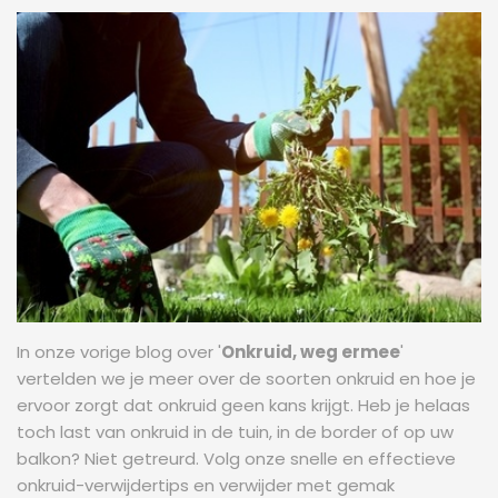
In onze vorige blog over '
Onkruid, weg ermee
'
vertelden we je meer over de soorten onkruid en hoe je
ervoor zorgt dat onkruid geen kans krijgt. Heb je helaas
toch last van onkruid in de tuin, in de border of op uw
balkon? Niet getreurd. Volg onze snelle en effectieve
onkruid-verwijdertips en verwijder met gemak