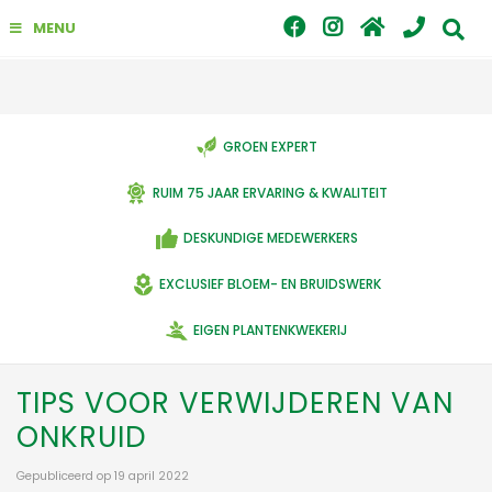
G
MENU
a
n
a
a
r
c
GROEN EXPERT
o
n
RUIM 75 JAAR ERVARING & KWALITEIT
t
e
DESKUNDIGE MEDEWERKERS
n
t
EXCLUSIEF BLOEM- EN BRUIDSWERK
EIGEN PLANTENKWEKERIJ
TIPS VOOR VERWIJDEREN VAN
ONKRUID
Gepubliceerd op
19 april 2022