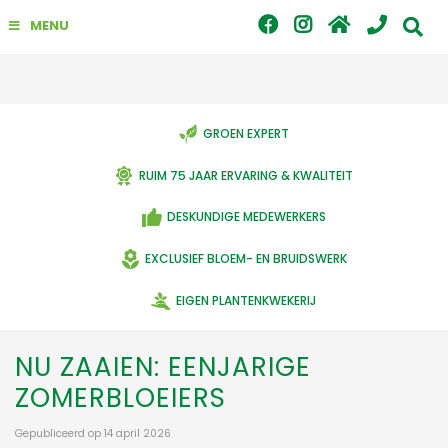
G
MENU
a
n
a
a
r
c
GROEN EXPERT
o
n
RUIM 75 JAAR ERVARING & KWALITEIT
t
e
DESKUNDIGE MEDEWERKERS
n
t
EXCLUSIEF BLOEM- EN BRUIDSWERK
EIGEN PLANTENKWEKERIJ
NU ZAAIEN: EENJARIGE
ZOMERBLOEIERS
Gepubliceerd op
14 april 2026