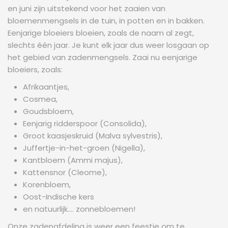
en juni zijn uitstekend voor het zaaien van
bloemenmengsels in de tuin, in potten en in bakken.
Eenjarige bloeiers bloeien, zoals de naam al zegt,
slechts één jaar. Je kunt elk jaar dus weer losgaan op
het gebied van zadenmengsels. Zaai nu eenjarige
bloeiers, zoals:
Afrikaantjes,
Cosmea,
Goudsbloem,
Eenjarig ridderspoor (Consolida),
Groot kaasjeskruid (Malva sylvestris),
Juffertje-in-het-groen (Nigella),
Kantbloem (Ammi majus),
Kattensnor (Cleome),
Korenbloem,
Oost-Indische kers
en natuurlijk.... zonnebloemen!
Onze zadenafdeling is weer een feestje om te