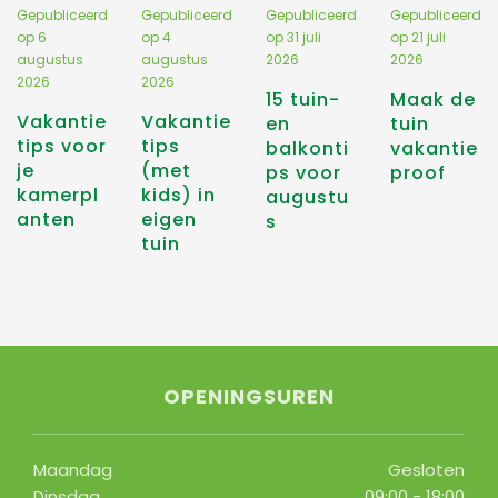
Gepubliceerd
Gepubliceerd
Gepubliceerd
Gepubliceerd
op
6
op
4
op
31 juli
op
21 juli
augustus
augustus
2026
2026
2026
2026
15 tuin-
Maak de
Vakantie
Vakantie
en
tuin
tips voor
tips
balkonti
vakantie
je
(met
ps voor
proof
kamerpl
kids) in
augustu
anten
eigen
s
tuin
OPENINGSUREN
Maandag
Gesloten
Dinsdag
09:00 - 18:00