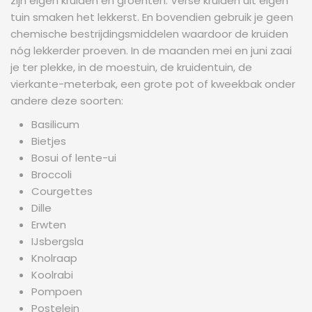
zijn eigen kruiden en groenten. Verse kruiden uit eigen
tuin smaken het lekkerst. En bovendien gebruik je geen
chemische bestrijdingsmiddelen waardoor de kruiden
nóg lekkerder proeven. In de maanden mei en juni zaai
je ter plekke, in de moestuin, de kruidentuin, de
vierkante-meterbak, een grote pot of kweekbak onder
andere deze soorten:
Basilicum
Bietjes
Bosui of lente-ui
Broccoli
Courgettes
Dille
Erwten
IJsbergsla
Knolraap
Koolrabi
Pompoen
Postelein