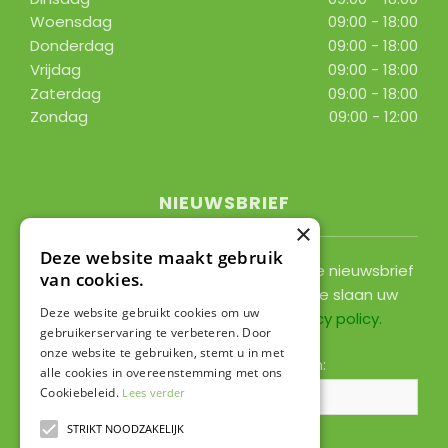
Woensdag
09:00 - 18:00
Donderdag
09:00 - 18:00
Vrijdag
09:00 - 18:00
Zaterdag
09:00 - 18:00
Zondag
09:00 - 12:00
Toon alle openingstijden
NIEUWSBRIEF
×
Deze website maakt gebruik
Ontvang ongeveer 1x per 2 weken onze nieuwsbrief
van cookies.
met acties, nieuws & activiteiten! We slaan uw
Deze website gebruikt cookies om uw
gegevens op conform onze
privacy policy
.
gebruikerservaring te verbeteren. Door
onze website te gebruiken, stemt u in met
Voornaam:
Achternaam:
alle cookies in overeenstemming met ons
Cookiebeleid.
Lees verder
STRIKT NOODZAKELIJK
E-mailadres:
*