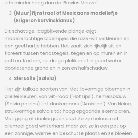
iets minder hoog dan de 'Bowles Mauve'.
(Muur)fijnstraal of Mexicaans madeliefje
(Erigeron karvinskianus)
Dit schattige, laagblijvende plantje krijgt
madeliefachtige bloempjes die roze-wit verkleuren en
een geel hartje hebben. Het zaait zich rijkelijk uit en
floreert tussen terrastegels, tegen en op muren en in
potten. Kortom, op droge plekken of in goed water
doorlatende grond en in zon en halfschaduw.
Siersalie (Salvia)
Hier zijn talloze soorten van. Met lipvormige bloemen in
allerlei kleuren, van wit-rood ('Hot Lips'), hemelsblauw
(Salvia patens) tot donkerpaars ('Amistad'). Van kleine,
struikvormige salvia's tot hoog opgaande exemplaren.
Met grijzig of donkergroen blad. Ze zijn helaas niet
allemaal goed winterhard, maar zet ze in een pot op
een zonnige, warme en beschutte plaats en ze bloeien