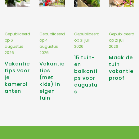
Gepubliceerd
Gepubliceerd
Gepubliceerd
Gepubliceerd
op
6
op
4
op
31 juli
op
21 juli
augustus
augustus
2026
2026
2026
2026
15 tuin-
Maak de
Vakantie
Vakantie
en
tuin
tips voor
tips
balkonti
vakantie
je
(met
ps voor
proof
kamerpl
kids) in
augustu
anten
eigen
s
tuin