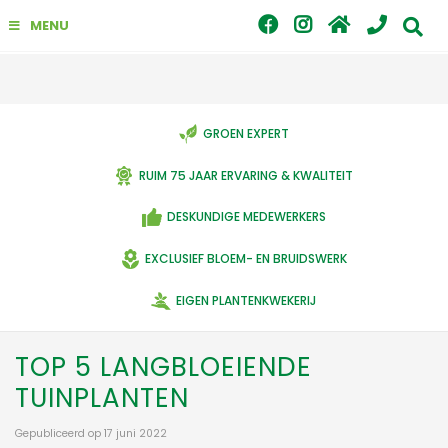
G
MENU
a
n
a
a
r
c
GROEN EXPERT
o
n
RUIM 75 JAAR ERVARING & KWALITEIT
t
e
DESKUNDIGE MEDEWERKERS
n
t
EXCLUSIEF BLOEM- EN BRUIDSWERK
EIGEN PLANTENKWEKERIJ
TOP 5 LANGBLOEIENDE
TUINPLANTEN
Gepubliceerd op
17 juni 2022