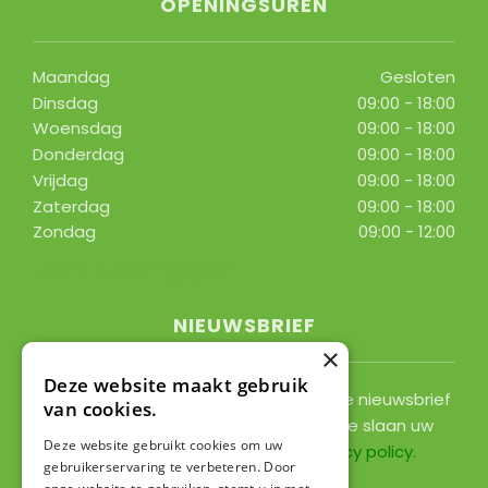
OPENINGSUREN
Maandag
Gesloten
Dinsdag
09:00 - 18:00
Woensdag
09:00 - 18:00
Donderdag
09:00 - 18:00
Vrijdag
09:00 - 18:00
Zaterdag
09:00 - 18:00
Zondag
09:00 - 12:00
Toon alle openingstijden
NIEUWSBRIEF
×
Deze website maakt gebruik
Ontvang ongeveer 1x per 2 weken onze nieuwsbrief
van cookies.
met acties, nieuws & activiteiten! We slaan uw
Deze website gebruikt cookies om uw
gegevens op conform onze
privacy policy
.
gebruikerservaring te verbeteren. Door