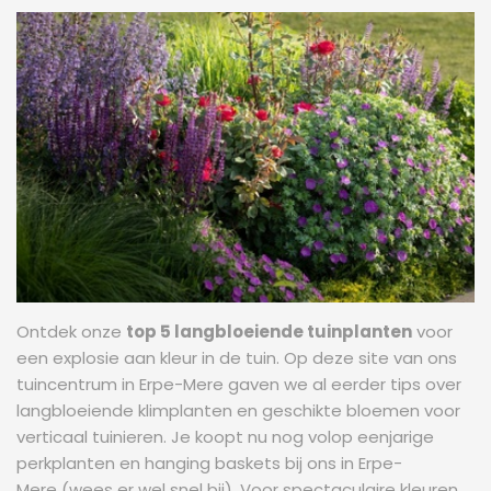
Ontdek onze
top 5 langbloeiende tuinplanten
voor
een explosie aan kleur in de tuin. Op deze site van ons
tuincentrum in Erpe-Mere gaven we al eerder tips over
langbloeiende klimplanten en geschikte bloemen voor
verticaal tuinieren. Je koopt nu nog volop eenjarige
perkplanten en hanging baskets bij ons in Erpe-
Mere (wees er wel snel bij). Voor spectaculaire kleuren