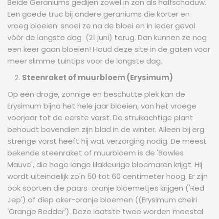
Beide Geraniums gedijen zowel in zon als halfschaduw.
Een goede truc bij andere geraniums die korter en
vroeg bloeien: snoei ze na de bloei en in ieder geval
vóór de langste dag (21 juni) terug. Dan kunnen ze nog
een keer gaan bloeien! Houd deze site in de gaten voor
meer slimme tuintips voor de langste dag.
Steenraket of muurbloem (Erysimum)
Op een droge, zonnige en beschutte plek kan de
Erysimum bijna het hele jaar bloeien, van het vroege
voorjaar tot de eerste vorst. De struikachtige plant
behoudt bovendien zijn blad in de winter. Alleen bij erg
strenge vorst heeft hij wat verzorging nodig. De meest
bekende steenraket of muurbloem is de 'Bowles
Mauve', die hoge lange lilakleurige bloemaren krijgt. Hij
wordt uiteindelijk zo'n 50 tot 60 centimeter hoog. Er zijn
ook soorten die paars-oranje bloemetjes krijgen ('Red
Jep') of diep oker-oranje bloemen ((Erysimum cheiri
'Orange Bedder'). Deze laatste twee worden meestal