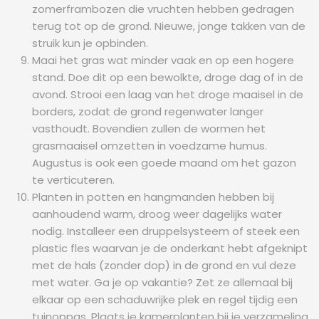
zomerframbozen die vruchten hebben gedragen
terug tot op de grond. Nieuwe, jonge takken van de
struik kun je opbinden.
Maai het gras wat minder vaak en op een hogere
stand. Doe dit op een bewolkte, droge dag of in de
avond. Strooi een laag van het droge maaisel in de
borders, zodat de grond regenwater langer
vasthoudt. Bovendien zullen de wormen het
grasmaaisel omzetten in voedzame humus.
Augustus is ook een goede maand om het gazon
te verticuteren.
Planten in potten en hangmanden hebben bij
aanhoudend warm, droog weer dagelijks water
nodig. Installeer een druppelsysteem of steek een
plastic fles waarvan je de onderkant hebt afgeknipt
met de hals (zonder dop) in de grond en vul deze
met water. Ga je op vakantie? Zet ze allemaal bij
elkaar op een schaduwrijke plek en regel tijdig een
tuinoppas. Plaats je kamerplanten bij je verzameling