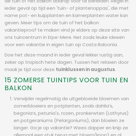
de tuin of het balkon daarop voor te bereiden. Regel in
ieder geval op tijd een 'tuin- of plantenoppas', die met
name pot- en kuipplanten en kamerplanten water kan
geven. Meer tips om de tuin of het balkon
vakantieproof te maken vind je elders op deze site van
ons tuincentrum in Erpe-Mere. Net zoals leuke ideeën
voor een vakantie in eigen tuin op Costa Balconia.
Doe het deze maand in ieder geval lekker rustig aan,
zeker op tropisch hete dagen. Tussen het relaxen door
maak je tijd voor deze
tuinklussen in augustus
.
15 ZOMERSE TUINTIPS VOOR TUIN EN
BALKON
Verwijder regelmatig de uitgebloeide bloemen van
zomerbloeiers en potplanten, zoals dahlia’s,
begonia’s, petunia's, rozen, pronkerwten (Lathyrus)
en potgeraniums (Pelargoniums), dan bloeien ze
langer. Ga je op vakantie? Wees dapper en knip ze
allemaal een stuk terug met bloem(knop) en al.