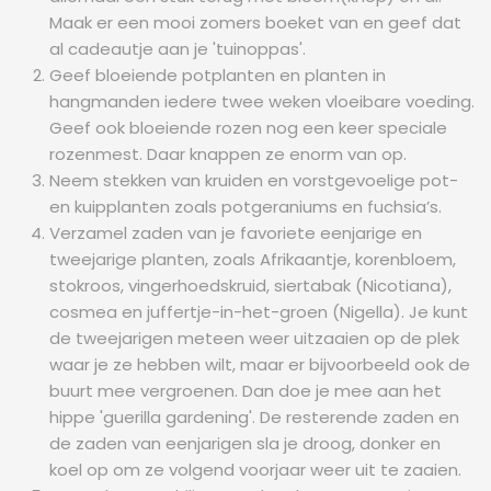
Maak er een mooi zomers boeket van en geef dat
al cadeautje aan je 'tuinoppas'.
Geef bloeiende potplanten en planten in
hangmanden iedere twee weken vloeibare voeding.
Geef ook bloeiende rozen nog een keer speciale
rozenmest. Daar knappen ze enorm van op.
Neem stekken van kruiden en vorstgevoelige pot-
en kuipplanten zoals potgeraniums en fuchsia’s.
Verzamel zaden van je favoriete eenjarige en
tweejarige planten, zoals Afrikaantje, korenbloem,
stokroos, vingerhoedskruid, siertabak (Nicotiana),
cosmea en juffertje-in-het-groen (Nigella). Je kunt
de tweejarigen meteen weer uitzaaien op de plek
waar je ze hebben wilt, maar er bijvoorbeeld ook de
buurt mee vergroenen. Dan doe je mee aan het
hippe 'guerilla gardening'. De resterende zaden en
de zaden van eenjarigen sla je droog, donker en
koel op om ze volgend voorjaar weer uit te zaaien.