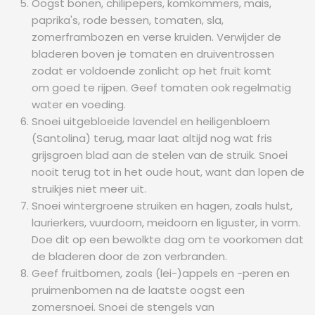
Oogst bonen, chilipepers, komkommers, mais,
paprika's, rode bessen, tomaten, sla,
zomerframbozen en verse kruiden. Verwijder de
bladeren boven je tomaten en druiventrossen
zodat er voldoende zonlicht op het fruit komt
om goed te rijpen. Geef tomaten ook regelmatig
water en voeding.
Snoei uitgebloeide lavendel en heiligenbloem
(Santolina) terug, maar laat altijd nog wat fris
grijsgroen blad aan de stelen van de struik. Snoei
nooit terug tot in het oude hout, want dan lopen de
struikjes niet meer uit.
Snoei wintergroene struiken en hagen, zoals hulst,
laurierkers, vuurdoorn, meidoorn en liguster, in vorm.
Doe dit op een bewolkte dag om te voorkomen dat
de bladeren door de zon verbranden.
Geef fruitbomen, zoals (lei-)appels en -peren en
pruimenbomen na de laatste oogst een
zomersnoei. Snoei de stengels van