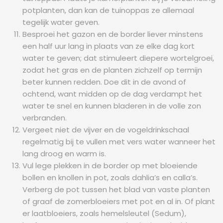
potplanten, dan kan de tuinoppas ze allemaal
tegelijk water geven.
Besproei het gazon en de border liever minstens
een half uur lang in plaats van ze elke dag kort
water te geven; dat stimuleert diepere wortelgroei,
zodat het gras en de planten zichzelf op termijn
beter kunnen redden. Doe dit in de avond of
ochtend, want midden op de dag verdampt het
water te snel en kunnen bladeren in de volle zon
verbranden.
Vergeet niet de vijver en de vogeldrinkschaal
regelmatig bij te vullen met vers water wanneer het
lang droog en warm is.
Vul lege plekken in de border op met bloeiende
bollen en knollen in pot, zoals dahlia’s en calla’s.
Verberg de pot tussen het blad van vaste planten
of graaf de zomerbloeiers met pot en al in. Of plant
er laatbloeiers, zoals hemelsleutel (Sedum),