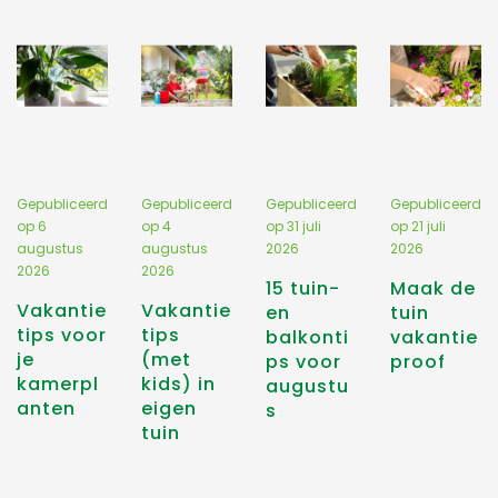
Gepubliceerd
Gepubliceerd
Gepubliceerd
Gepubliceerd
op
6
op
4
op
31 juli
op
21 juli
augustus
augustus
2026
2026
2026
2026
15 tuin-
Maak de
Vakantie
Vakantie
en
tuin
tips voor
tips
balkonti
vakantie
je
(met
ps voor
proof
kamerpl
kids) in
augustu
anten
eigen
s
tuin