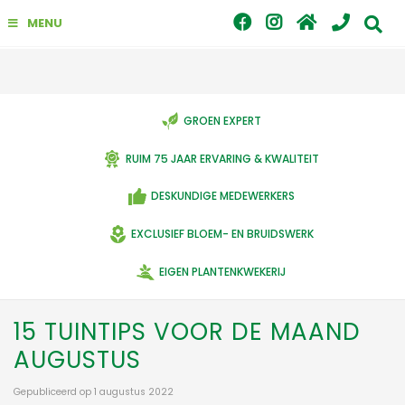
G
MENU
a
n
a
a
r
c
GROEN EXPERT
o
n
RUIM 75 JAAR ERVARING & KWALITEIT
t
e
DESKUNDIGE MEDEWERKERS
n
t
EXCLUSIEF BLOEM- EN BRUIDSWERK
EIGEN PLANTENKWEKERIJ
15 TUINTIPS VOOR DE MAAND
AUGUSTUS
Gepubliceerd op
1 augustus 2022