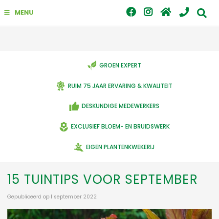
G
MENU
a
n
a
a
r
c
GROEN EXPERT
o
n
RUIM 75 JAAR ERVARING & KWALITEIT
t
e
DESKUNDIGE MEDEWERKERS
n
t
EXCLUSIEF BLOEM- EN BRUIDSWERK
EIGEN PLANTENKWEKERIJ
15 TUINTIPS VOOR SEPTEMBER
Gepubliceerd op
1 september 2022