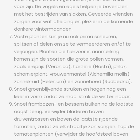
voor zijn. De vogels en egels helpen je bovendien
met het bestrijden van slakken. Geveerde vrienden
zorgen voor wat afleiding en plezier in de komende
donkere wintermaanden.
Vaste planten kun je nu ook prima scheuren,
splitsen of delen om ze te vermeerderen en/of te
verjongen. Planten die hiervoor in aanmerking
komen zijn de soorten die grote pollen vormen,
zoals ereprijs (Veronica), hartlelie (Hosta), phlox,
scharnierplant, vrouwenmantel (Alchemilla mollis),
zonnekruid (Helenium) en zonnehoed (Rudbeckia).
Snoei groenblijvende struiken en hagen nog een
keer in vorm zodat ze mooi strak de winter ingaan.
Snoei frambozen- en bessenstruiken na de laatste
oogst terug. Verwijder bladeren boven
druiventrossen en boven de laatste rijpende
tomaten, zodat ze elk straaltje zon vangen. Top de
tomatenplanten (verwijder de hoofdsteel boven