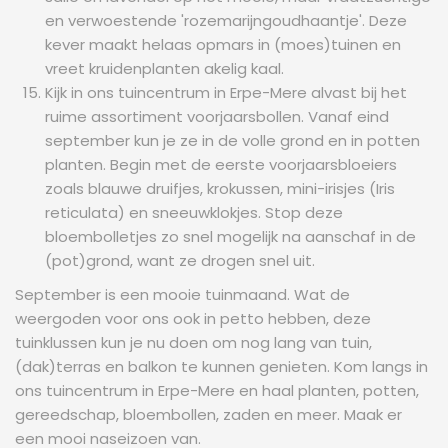
en verwoestende 'rozemarijngoudhaantje'. Deze
kever maakt helaas opmars in (moes)tuinen en
vreet kruidenplanten akelig kaal.
Kijk in ons tuincentrum in Erpe-Mere alvast bij het
ruime assortiment voorjaarsbollen. Vanaf eind
september kun je ze in de volle grond en in potten
planten. Begin met de eerste voorjaarsbloeiers
zoals blauwe druifjes, krokussen, mini-irisjes (Iris
reticulata) en sneeuwklokjes. Stop deze
bloembolletjes zo snel mogelijk na aanschaf in de
(pot)grond, want ze drogen snel uit.
September is een mooie tuinmaand. Wat de
weergoden voor ons ook in petto hebben, deze
tuinklussen kun je nu doen om nog lang van tuin,
(dak)terras en balkon te kunnen genieten. Kom langs in
ons tuincentrum in Erpe-Mere en haal planten, potten,
gereedschap, bloembollen, zaden en meer. Maak er
een mooi naseizoen van.