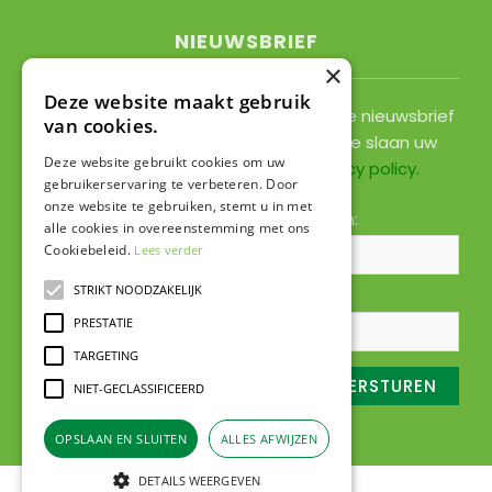
NIEUWSBRIEF
×
Deze website maakt gebruik
Ontvang ongeveer 1x per 2 weken onze nieuwsbrief
van cookies.
met acties, nieuws & activiteiten! We slaan uw
Deze website gebruikt cookies om uw
gegevens op conform onze
privacy policy
.
gebruikerservaring te verbeteren. Door
onze website te gebruiken, stemt u in met
Voornaam:
Achternaam:
alle cookies in overeenstemming met ons
Cookiebeleid.
Lees verder
STRIKT NOODZAKELIJK
E-mailadres:
*
PRESTATIE
TARGETING
NIET-GECLASSIFICEERD
OPSLAAN EN SLUITEN
ALLES AFWIJZEN
DETAILS WEERGEVEN