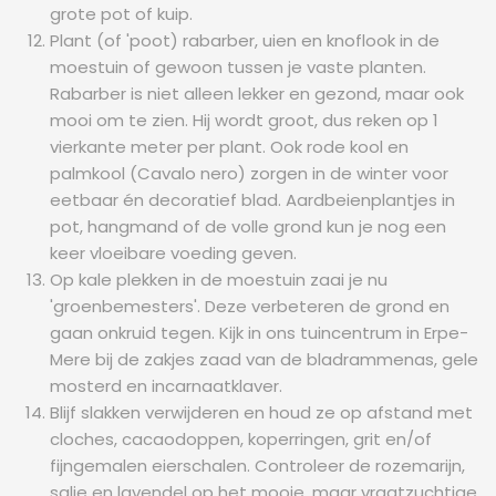
grote pot of kuip.
Plant (of 'poot) rabarber, uien en knoflook in de
moestuin of gewoon tussen je vaste planten.
Rabarber is niet alleen lekker en gezond, maar ook
mooi om te zien. Hij wordt groot, dus reken op 1
vierkante meter per plant. Ook rode kool en
palmkool (Cavalo nero) zorgen in de winter voor
eetbaar én decoratief blad. Aardbeienplantjes in
pot, hangmand of de volle grond kun je nog een
keer vloeibare voeding geven.
Op kale plekken in de moestuin zaai je nu
'groenbemesters'. Deze verbeteren de grond en
gaan onkruid tegen. Kijk in ons tuincentrum in Erpe-
Mere bij de zakjes zaad van de bladrammenas, gele
mosterd en incarnaatklaver.
Blijf slakken verwijderen en houd ze op afstand met
cloches, cacaodoppen, koperringen, grit en/of
fijngemalen eierschalen. Controleer de rozemarijn,
salie en lavendel op het mooie, maar vraatzuchtige