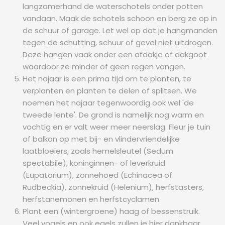
langzamerhand de waterschotels onder potten
vandaan. Maak de schotels schoon en berg ze op in
de schuur of garage. Let wel op dat je hangmanden
tegen de schutting, schuur of gevel niet uitdrogen.
Deze hangen vaak onder een afdakje of dakgoot
waardoor ze minder of geen regen vangen.
Het najaar is een prima tijd om te planten, te
verplanten en planten te delen of splitsen. We
noemen het najaar tegenwoordig ook wel 'de
tweede lente'. De grond is namelijk nog warm en
vochtig en er valt weer meer neerslag. Fleur je tuin
of balkon op met bij- en vlindervriendelijke
laatbloeiers, zoals hemelsleutel (Sedum
spectabile), koninginnen- of leverkruid
(Eupatorium), zonnehoed (Echinacea of
Rudbeckia), zonnekruid (Helenium), herfstasters,
herfstanemonen en herfstcyclamen.
Plant een (wintergroene) haag of bessenstruik.
Veel vogels en ook egels zullen je hier dankbaar