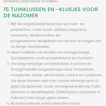
bloeiend (dak)terras of balkon.
15 TUINKLUSSEN EN -KLUSJES VOOR
DE NAZOMER
Blijf de uitgebloeide bloemen van tuin- en
potplanten, zoals rozen, dahlia’s, begonia’s,
cosmea’s, vlinderstruiken en
potgeraniums verwijderen om ervoor te zorgen dat
ze langer doorbloeien.
Neem stekken van kruiden en vorstgevoelige
(pot)planten, zoals potgeraniums en fuchsia's.
Vervang eenjarige zomerbloeiers in potten en
(hang)manden langzaamaan door chrysanten,
margrieten, heide, winterviolen, asters en cyclamen.
Vul deze bloeiers aan met mooie wintergroene of
grijze bladplanten, zoals wintergroene klimop, hulst,
skimmia of de kerrieplant (Helichrysum petiolare of
italicum) met lange grijze ranken.
Bij aanhoudende natte perioden haal je