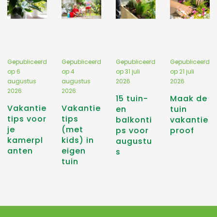
Gepubliceerd
Gepubliceerd
Gepubliceerd
Gepubliceerd
op
6
op
4
op
31 juli
op
21 juli
augustus
augustus
2026
2026
2026
2026
15 tuin-
Maak de
Vakantie
Vakantie
en
tuin
tips voor
tips
balkonti
vakantie
je
(met
ps voor
proof
kamerpl
kids) in
augustu
anten
eigen
s
tuin