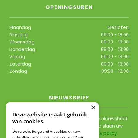
OPENINGSUREN
Maandag
Gesloten
Dinsdag
09:00 - 18:00
Woensdag
09:00 - 18:00
Donderdag
09:00 - 18:00
Vrijdag
09:00 - 18:00
Zaterdag
09:00 - 18:00
Zondag
09:00 - 12:00
Toon alle openingstijden
NIEUWSBRIEF
×
Deze website maakt gebruik
Ontvang ongeveer 1x per 2 weken onze nieuwsbrief
van cookies.
met acties, nieuws & activiteiten! We slaan uw
Deze website gebruikt cookies om uw
gegevens op conform onze
privacy policy
.
gebruikerservaring te verbeteren. Door