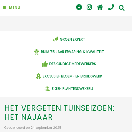
G
MENU
a
n
a
a
r
c
GROEN EXPERT
o
n
RUIM 75 JAAR ERVARING & KWALITEIT
t
e
DESKUNDIGE MEDEWERKERS
n
t
EXCLUSIEF BLOEM- EN BRUIDSWERK
EIGEN PLANTENKWEKERIJ
HET VERGETEN TUINSEIZOEN:
HET NAJAAR
Gepubliceerd op
24 september 2025