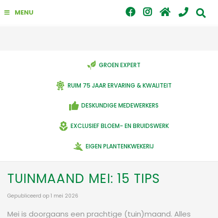
G
MENU
a
n
a
a
r
c
GROEN EXPERT
o
n
RUIM 75 JAAR ERVARING & KWALITEIT
t
e
DESKUNDIGE MEDEWERKERS
n
t
EXCLUSIEF BLOEM- EN BRUIDSWERK
EIGEN PLANTENKWEKERIJ
TUINMAAND MEI: 15 TIPS
Gepubliceerd op
1 mei 2026
Mei is doorgaans een prachtige (tuin)maand. Alles