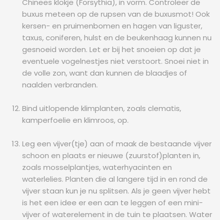
Chinees klokje (Forsythia), in vorm. Controleer de
buxus meteen op de rupsen van de buxusmot! Ook
kersen- en pruimenbomen en hagen van liguster,
taxus, coniferen, hulst en de beukenhaag kunnen nu
gesnoeid worden. Let er bij het snoeien op dat je
eventuele vogelnestjes niet verstoort. Snoei niet in
de volle zon, want dan kunnen de blaadjes of
naalden verbranden.
Bind uitlopende klimplanten, zoals clematis,
kamperfoelie en klimroos, op.
Leg een vijver(tje) aan of maak de bestaande vijver
schoon en plaats er nieuwe (zuurstof)planten in,
zoals mosselplantjes, waterhyacinten en
waterlelies. Planten die al langere tijd in en rond de
vijver staan kun je nu splitsen. Als je geen vijver hebt
is het een idee er een aan te leggen of een mini-
vijver of waterelement in de tuin te plaatsen. Water