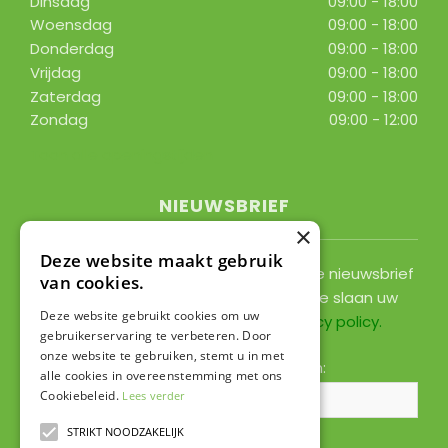
Dinsdag
09:00 - 18:00
Woensdag
09:00 - 18:00
Donderdag
09:00 - 18:00
Vrijdag
09:00 - 18:00
Zaterdag
09:00 - 18:00
Zondag
09:00 - 12:00
Toon alle openingstijden
NIEUWSBRIEF
×
Deze website maakt gebruik
Ontvang ongeveer 1x per 2 weken onze nieuwsbrief
van cookies.
met acties, nieuws & activiteiten! We slaan uw
Deze website gebruikt cookies om uw
gegevens op conform onze
privacy policy
.
gebruikerservaring te verbeteren. Door
onze website te gebruiken, stemt u in met
Voornaam:
Achternaam:
alle cookies in overeenstemming met ons
Cookiebeleid.
Lees verder
STRIKT NOODZAKELIJK
E-mailadres:
*