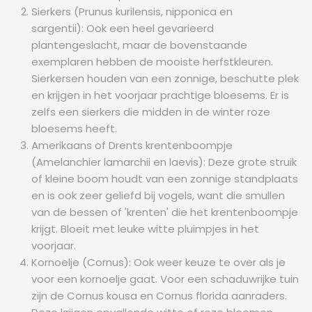
Sierkers (Prunus kurilensis, nipponica en
sargentii): Ook een heel gevarieerd
plantengeslacht, maar de bovenstaande
exemplaren hebben de mooiste herfstkleuren.
Sierkersen houden van een zonnige, beschutte plek
en krijgen in het voorjaar prachtige bloesems. Er is
zelfs een sierkers die midden in de winter roze
bloesems heeft.
Amerikaans of Drents krentenboompje
(Amelanchier lamarchii en laevis): Deze grote struik
of kleine boom houdt van een zonnige standplaats
en is ook zeer geliefd bij vogels, want die smullen
van de bessen of 'krenten' die het krentenboompje
krijgt. Bloeit met leuke witte pluimpjes in het
voorjaar.
Kornoelje (Cornus): Ook weer keuze te over als je
voor een kornoelje gaat. Voor een schaduwrijke tuin
zijn de Cornus kousa en Cornus florida aanraders.