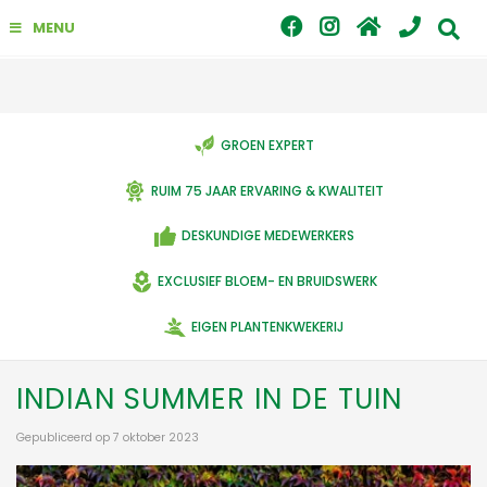
G
MENU
a
n
a
a
r
c
GROEN EXPERT
o
n
RUIM 75 JAAR ERVARING & KWALITEIT
t
e
DESKUNDIGE MEDEWERKERS
n
t
EXCLUSIEF BLOEM- EN BRUIDSWERK
EIGEN PLANTENKWEKERIJ
INDIAN SUMMER IN DE TUIN
Gepubliceerd op
7 oktober 2023