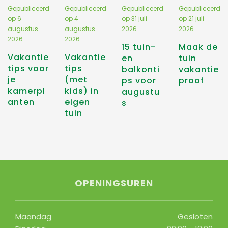
Gepubliceerd
Gepubliceerd
Gepubliceerd
Gepubliceerd
op
6
op
4
op
31 juli
op
21 juli
augustus
augustus
2026
2026
2026
2026
15 tuin-
Maak de
Vakantie
Vakantie
en
tuin
tips voor
tips
balkonti
vakantie
je
(met
ps voor
proof
kamerpl
kids) in
augustu
anten
eigen
s
tuin
OPENINGSUREN
Maandag
Gesloten