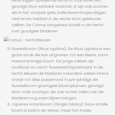
Deze krijgen opvallende witte of roze bloemen,
gevolgd door eetbare vruchten. Er zijn ook soorten
die in het voorjaar gele, bolle bloemtrosjes krijgen.
Veel ervan hebben in de winter bont gekleurde
takken. De Cornus sanguinea straalt in de herfst
met goudgele bladeren.
Fluweelboom (Rhus typhina): De Rhus typhina is een
grote struik die kan uitgroeien tot een kleine, soms
meerstammige boom. De jonge takken zijn
roodbruin en zacht fluweelachtig behaard. In de
herfst kleuren de bladeren meerdere weken intens
oranje tot diep purperrood. In juni-juli krijgt de
fluweelboom groengele bloempluimen, gevolgd
door rode vruchtjes die ook na het vallen van de
bladeren nog even blijven hangen.
Japanse notenboom (Gingko biloba): Deze smalle
boom is kaal in de winter, maar het fraaie,