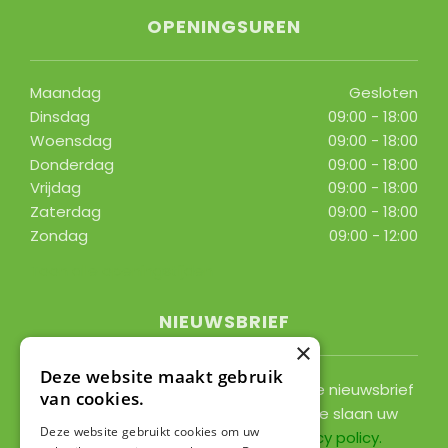
OPENINGSUREN
Maandag
Gesloten
Dinsdag
09:00 - 18:00
Woensdag
09:00 - 18:00
Donderdag
09:00 - 18:00
Vrijdag
09:00 - 18:00
Zaterdag
09:00 - 18:00
Zondag
09:00 - 12:00
Toon alle openingstijden
NIEUWSBRIEF
×
Deze website maakt gebruik
Ontvang ongeveer 1x per 2 weken onze nieuwsbrief
van cookies.
met acties, nieuws & activiteiten! We slaan uw
Deze website gebruikt cookies om uw
gegevens op conform onze
privacy policy
.