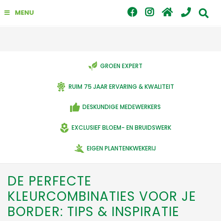
G
MENU
a
n
a
a
r
c
GROEN EXPERT
o
n
RUIM 75 JAAR ERVARING & KWALITEIT
t
e
DESKUNDIGE MEDEWERKERS
n
t
EXCLUSIEF BLOEM- EN BRUIDSWERK
EIGEN PLANTENKWEKERIJ
DE PERFECTE
KLEURCOMBINATIES VOOR JE
BORDER: TIPS & INSPIRATIE