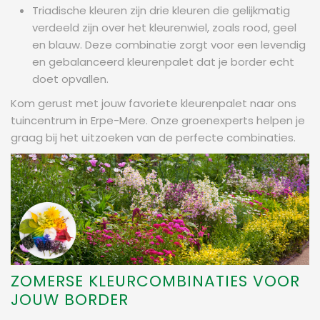
Triadische kleuren zijn drie kleuren die gelijkmatig
verdeeld zijn over het kleurenwiel, zoals rood, geel
en blauw. Deze combinatie zorgt voor een levendig
en gebalanceerd kleurenpalet dat je border echt
doet opvallen.
Kom gerust met jouw favoriete kleurenpalet naar ons
tuincentrum in Erpe-Mere. Onze groenexperts helpen je
graag bij het uitzoeken van de perfecte combinaties.
ZOMERSE KLEURCOMBINATIES VOOR
JOUW BORDER