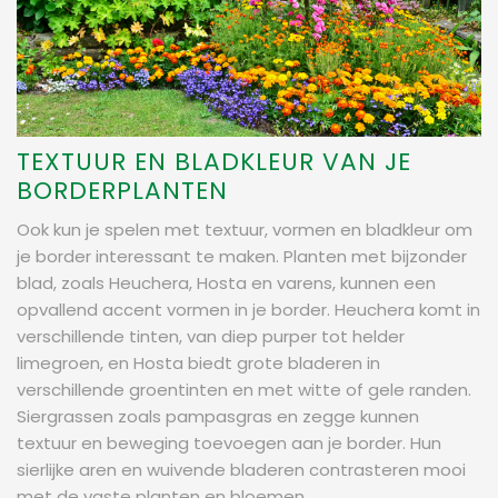
TEXTUUR EN BLADKLEUR VAN JE
BORDERPLANTEN
Ook kun je spelen met textuur, vormen en bladkleur om
je border interessant te maken. Planten met bijzonder
blad, zoals Heuchera, Hosta en varens, kunnen een
opvallend accent vormen in je border. Heuchera komt in
verschillende tinten, van diep purper tot helder
limegroen, en Hosta biedt grote bladeren in
verschillende groentinten en met witte of gele randen.
Siergrassen zoals pampasgras en zegge kunnen
textuur en beweging toevoegen aan je border. Hun
sierlijke aren en wuivende bladeren contrasteren mooi
met de vaste planten en bloemen.