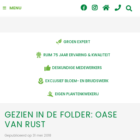
G
MENU
a
n
a
a
r
c
GROEN EXPERT
o
n
RUIM 75 JAAR ERVARING & KWALITEIT
t
e
DESKUNDIGE MEDEWERKERS
n
t
EXCLUSIEF BLOEM- EN BRUIDSWERK
EIGEN PLANTENKWEKERIJ
GEZIEN IN DE FOLDER: OASE
VAN RUST
Gepubliceerd op
31 mei 2018