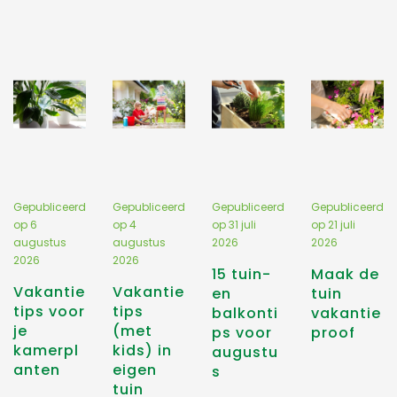
Gepubliceerd
Gepubliceerd
Gepubliceerd
Gepubliceerd
op
6
op
4
op
31 juli
op
21 juli
augustus
augustus
2026
2026
2026
2026
15 tuin-
Maak de
Vakantie
Vakantie
en
tuin
tips voor
tips
balkonti
vakantie
je
(met
ps voor
proof
kamerpl
kids) in
augustu
anten
eigen
s
tuin