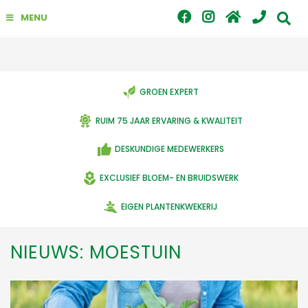
G
MENU
a
n
a
a
r
c
GROEN EXPERT
o
n
RUIM 75 JAAR ERVARING & KWALITEIT
t
e
DESKUNDIGE MEDEWERKERS
n
t
EXCLUSIEF BLOEM- EN BRUIDSWERK
EIGEN PLANTENKWEKERIJ
NIEUWS: MOESTUIN