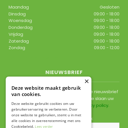
Maandag
Gesloten
Dinsdag
09:00 - 18:00
Woensdag
09:00 - 18:00
Donderdag
09:00 - 18:00
Vrijdag
09:00 - 18:00
Zaterdag
09:00 - 18:00
Zondag
09:00 - 12:00
Toon alle openingstijden
NIEUWSBRIEF
×
Deze website maakt gebruik
Ontvang ongeveer 1x per 2 weken onze nieuwsbrief
van cookies.
met acties, nieuws & activiteiten! We slaan uw
Deze website gebruikt cookies om uw
gegevens op conform onze
privacy policy
.
gebruikerservaring te verbeteren. Door
onze website te gebruiken, stemt u in met
Voornaam:
Achternaam:
alle cookies in overeenstemming met ons
Cookiebeleid.
Lees verder