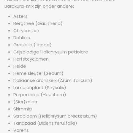
Barakura-mix zijn onder andere:
Asters
Bergthee (Gaultheria)
Chrysanten
Dahlia's
Graslelie (Liriope)
Grijsbladige Helichrysum petiolare
Herfstcyclamen
Heide
Hemelsleutel (Sedum)
Italiaanse aronskelk (Arum italicum)
Lampionplant (Physalis)
Purperklokje (Heuchera)
(Sier)kolen
Skimmia
Strobloem (Helichrysum bracteatum)
Tandzaad (Bidens ferulifolia)
Varens