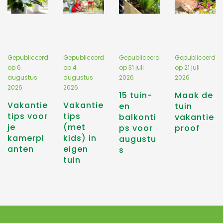
Gepubliceerd
Gepubliceerd
Gepubliceerd
Gepubliceerd
op
6
op
4
op
31 juli
op
21 juli
augustus
augustus
2026
2026
2026
2026
15 tuin-
Maak de
Vakantie
Vakantie
en
tuin
tips voor
tips
balkonti
vakantie
je
(met
ps voor
proof
kamerpl
kids) in
augustu
anten
eigen
s
tuin