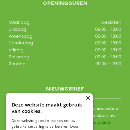
OPENINGSUREN
Maandag
Gesloten
Dinsdag
09:00 - 18:00
Woensdag
09:00 - 18:00
Donderdag
09:00 - 18:00
Vrijdag
09:00 - 18:00
Zaterdag
09:00 - 18:00
Zondag
09:00 - 12:00
Toon alle openingstijden
NIEUWSBRIEF
×
Deze website maakt gebruik
Ontvang ongeveer 1x per 2 weken onze nieuwsbrief
van cookies.
met acties, nieuws & activiteiten! We slaan uw
Deze website gebruikt cookies om uw
gegevens op conform onze
privacy policy
.
gebruikerservaring te verbeteren. Door