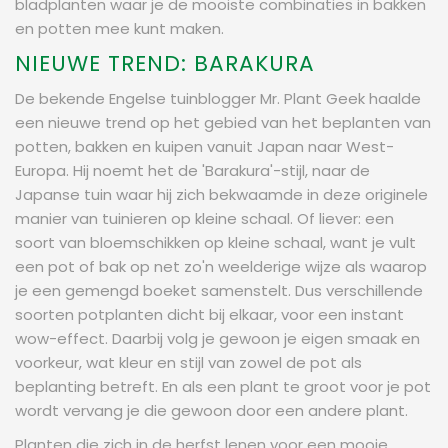
bladplanten waar je de mooiste combinaties in bakken
en potten mee kunt maken.
NIEUWE TREND: BARAKURA
De bekende Engelse tuinblogger Mr. Plant Geek haalde
een nieuwe trend op het gebied van het beplanten van
potten, bakken en kuipen vanuit Japan naar West-
Europa. Hij noemt het de 'Barakura'-stijl, naar de
Japanse tuin waar hij zich bekwaamde in deze originele
manier van tuinieren op kleine schaal. Of liever: een
soort van bloemschikken op kleine schaal, want je vult
een pot of bak op net zo'n weelderige wijze als waarop
je een gemengd boeket samenstelt. Dus verschillende
soorten potplanten dicht bij elkaar, voor een instant
wow-effect. Daarbij volg je gewoon je eigen smaak en
voorkeur, wat kleur en stijl van zowel de pot als
beplanting betreft. En als een plant te groot voor je pot
wordt vervang je die gewoon door een andere plant.
Planten die zich in de herfst lenen voor een mooie