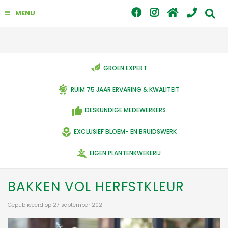
G
MENU
a
n
a
a
r
c
GROEN EXPERT
o
n
RUIM 75 JAAR ERVARING & KWALITEIT
t
e
DESKUNDIGE MEDEWERKERS
n
t
EXCLUSIEF BLOEM- EN BRUIDSWERK
EIGEN PLANTENKWEKERIJ
BAKKEN VOL HERFSTKLEUR
Gepubliceerd op
27 september 2021