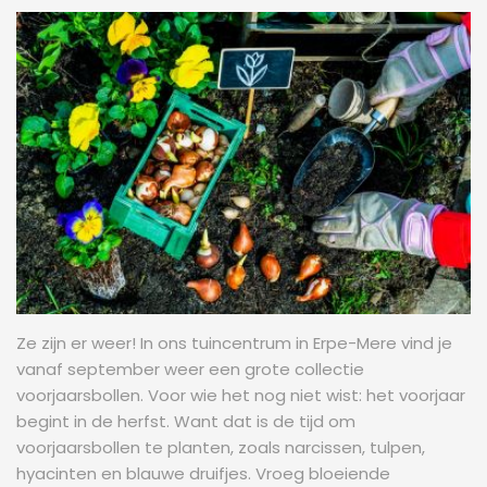
Ze zijn er weer! In ons tuincentrum in Erpe-Mere vind je
vanaf september weer een grote collectie
voorjaarsbollen. Voor wie het nog niet wist: het voorjaar
begint in de herfst. Want dat is de tijd om
voorjaarsbollen te planten, zoals narcissen, tulpen,
hyacinten en blauwe druifjes. Vroeg bloeiende