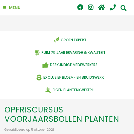
G
MENU
a
n
a
a
r
c
GROEN EXPERT
o
n
RUIM 75 JAAR ERVARING & KWALITEIT
t
e
DESKUNDIGE MEDEWERKERS
n
t
EXCLUSIEF BLOEM- EN BRUIDSWERK
EIGEN PLANTENKWEKERIJ
OPFRISCURSUS
VOORJAARSBOLLEN PLANTEN
Gepubliceerd op
5 oktober 2021