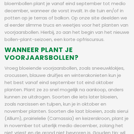
bloembollen plant je vanaf eind september tot medio
december, wanneer de vorst invalt. In de tuin en/of in
potten op je terras of balkon. Op onze site deelden we
al eerder slimme trucs en weetjes voor het planten van
voorjaarsbollen. Hierbij, zo aan het begin van het nieuwe
bollen-plant-seizoen, een korte opfriscursus.
WANNEER PLANT JE
VOORJAARSBOLLEN?
Vroeg bloeiende voorjaarsbollen, zoals sneeuwklokjes,
crocussen, blauwe druifjes en winterakonieten kun je
het best vanaf eind september tot eind oktober
planten. Plant ze zo snel mogelijk na aankoop, anders
kunnen ze uitdrogen. Soorten die iets later bloeien,
zoals narcissen en tulpen, kun je in oktober en
november planten. Soorten die laat bloeien, zoals sierui
(Allium), prairielelie (Camassia) en keizerskroon, plant je
in november tot uiterlijk medio december, zolang het
niet vriest en de grond niet bevroren is. Gouden tip: wil