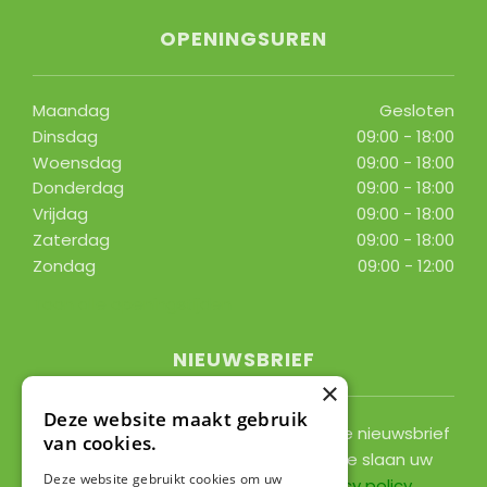
OPENINGSUREN
Maandag
Gesloten
Dinsdag
09:00 - 18:00
Woensdag
09:00 - 18:00
Donderdag
09:00 - 18:00
Vrijdag
09:00 - 18:00
Zaterdag
09:00 - 18:00
Zondag
09:00 - 12:00
Toon alle openingstijden
NIEUWSBRIEF
×
Deze website maakt gebruik
Ontvang ongeveer 1x per 2 weken onze nieuwsbrief
van cookies.
met acties, nieuws & activiteiten! We slaan uw
Deze website gebruikt cookies om uw
gegevens op conform onze
privacy policy
.