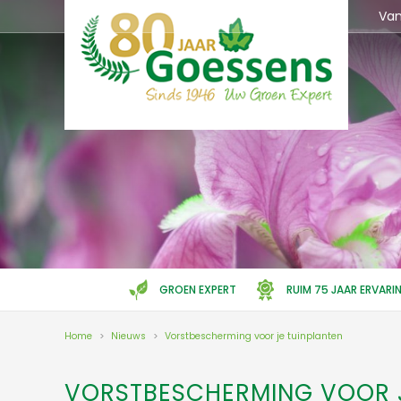
Ga
Va
naar
content
GROEN EXPERT
RUIM 75 JAAR ERVARI
Home
>
Nieuws
>
Vorstbescherming voor je tuinplanten
VORSTBESCHERMING VOOR J