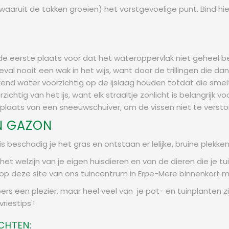
waaruit de takken groeien) het vorstgevoelige punt. Bind hie
n de eerste plaats voor dat het wateroppervlak niet geheel bev
eval nooit een wak in het wijs, want door de trillingen die 
nd water voorzichtig op de ijslaag houden totdat die smelt.
zichtig van het ijs, want elk straaltje zonlicht is belangrijk v
n plaats van een sneeuwschuiver, om de vissen niet te versto
EN GAZON
s beschadig je het gras en ontstaan er lelijke, bruine plekk
t welzijn van je eigen huisdieren en van de dieren die je t
op deze site van ons tuincentrum in Erpe-Mere binnenkort m
rs een plezier, maar heel veel van je pot- en tuinplanten zij
iestips'!
CHTEN: