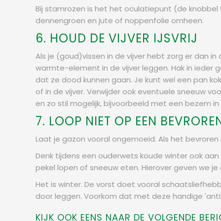
Bij stamrozen is het het oculatiepunt (de knobbel 
dennengroen en jute of noppenfolie omheen.
6. HOUD DE VIJVER IJSVRIJ
Als je (goud)vissen in de vijver hebt zorg er dan i
warmte-element in de vijver leggen. Hak in ieder g
dat ze dood kunnen gaan. Je kunt wel een pan koke
of in de vijver. Verwijder ook eventuele sneeuw voor
en zo stil mogelijk, bijvoorbeeld met een bezem i
7. LOOP NIET OP EEN BEVROR
Laat je gazon vooral ongemoeid. Als het bevroren i
Denk tijdens een ouderwets koude winter ook aan he
pekel lopen of sneeuw eten. Hierover geven we je 
Het is winter. De vorst doet vooral schaatsliefhebbe
door leggen. Voorkom dat met deze handige 'antivr
KIJK OOK EENS NAAR DE VOLGENDE BERI