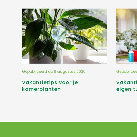
Gepubliceerd op
6 augustus 2026
Gepublice
Vakantietips voor je
Vakanti
kamerplanten
eigen t