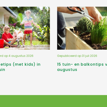
erd op
4 augustus 2026
Gepubliceerd op
31 juli 2026
etips (met kids) in
15 tuin- en balkontips 
uin
augustus