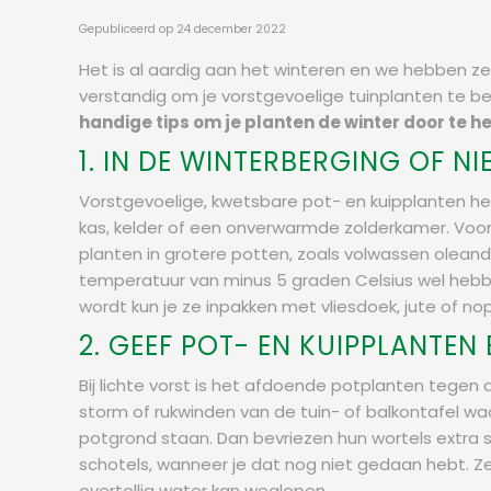
Gepubliceerd op
24 december 2022
Het is al aardig aan het winteren en we hebben zel
verstandig om je vorstgevoelige tuinplanten te b
handige tips om je planten de winter door te h
1. IN DE WINTERBERGING OF NI
Vorstgevoelige, kwetsbare pot- en kuipplanten heb 
kas, kelder of een onverwarmde zolderkamer. Voor
planten in grotere potten, zoals volwassen oleand
temperatuur van minus 5 graden Celsius wel hebben
wordt kun je ze inpakken met vliesdoek, jute of no
2. GEEF POT- EN KUIPPLANTEN
Bij lichte vorst is het afdoende potplanten tegen
storm of rukwinden van de tuin- of balkontafel wa
potgrond staan. Dan bevriezen hun wortels extra sn
schotels, wanneer je dat nog niet gedaan hebt. Ze
overtollig water kan weglopen.