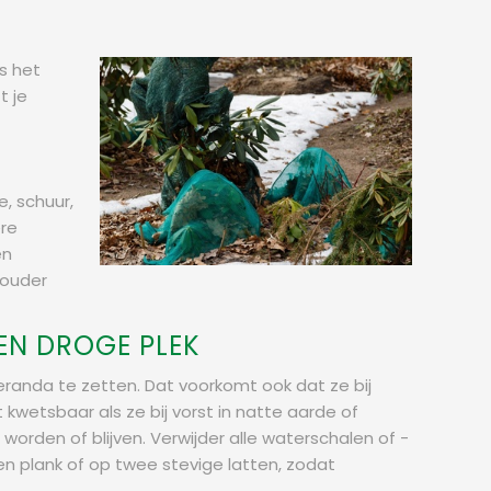
s het
t je
e, schuur,
ere
en
kouder
 EN DROGE PLEK
eranda te zetten. Dat voorkomt ook dat ze bij
kwetsbaar als ze bij vorst in natte aarde of
worden of blijven. Verwijder alle waterschalen of -
en plank of op twee stevige latten, zodat