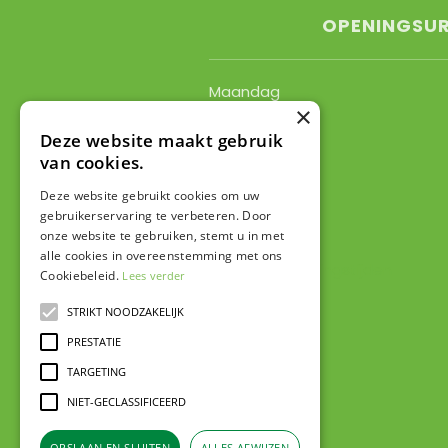
OPENINGSU
Maandag
×
Dinsdag
Woensdag
Deze website maakt gebruik
van cookies.
Donderdag
Vrijdag
Deze website gebruikt cookies om uw
Zaterdag
gebruikerservaring te verbeteren. Door
Zondag
onze website te gebruiken, stemt u in met
alle cookies in overeenstemming met ons
Toon alle openingstijden
Cookiebeleid.
Lees verder
STRIKT NOODZAKELIJK
PRESTATIE
TARGETING
NIET-GECLASSIFICEERD
OPSLAAN EN SLUITEN
ALLES AFWIJZEN