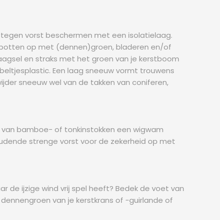
en tegen vorst beschermen met een isolatielaag.
 de potten op met (dennen)groen, bladeren en/of
aagsel en straks met het groen van je kerstboom
ubbeltjesplastic. Een laag sneeuw vormt trouwens
wijder sneeuw wel van de takken van coniferen,
 er van bamboe- of tonkinstokken een wigwam
oudende strenge vorst voor de zekerheid op met
de ijzige wind vrij spel heeft? Bedek de voet van
dennengroen van je kerstkrans of -guirlande of