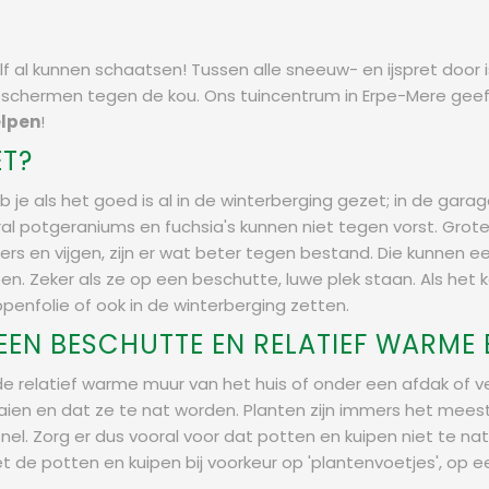
f al kunnen schaatsen! Tussen alle sneeuw- en ijspret door i
eschermen tegen de kou. Ons tuincentrum in Erpe-Mere geef
elpen
!
ET?
je als het goed is al in de winterberging gezet; in de garag
al potgeraniums en fuchsia's kunnen niet tegen vorst. Grot
ers en vijgen, zijn er wat beter tegen bestand. Die kunnen e
. Zeker als ze op een beschutte, luwe plek staan. Als het 
ppenfolie of ook in de winterberging zetten.
 EEN BESCHUTTE EN RELATIEF WARME
 de relatief warme muur van het huis of onder een afdak of v
aien en dat ze te nat worden. Planten zijn immers het meest 
el. Zorg er dus vooral voor dat potten en kuipen niet te nat 
t de potten en kuipen bij voorkeur op 'plantenvoetjes', op e