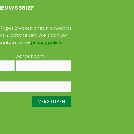
IEUWSBRIEF
1x per 2 weken onze nieuwsbrief
ws & activiteiten! We slaan uw
conform onze
privacy policy
.
Achternaam: