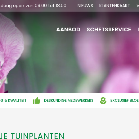
ndaag open van
09:00
tot
18:00
NIEUWS
KLANTENKAART
V
AANBOD
SCHETSSERVICE
NG & KWALITEIT
DESKUNDIGE MEDEWERKERS
EXCLUSIEF BLO
E TUINPLANTEN