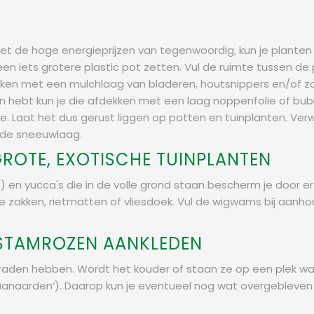
er met de hoge energieprijzen van tegenwoordig, kun je plant
n een iets grotere plastic pot zetten. Vul de ruimte tussen
ekken met een mulchlaag van bladeren, houtsnippers en/of z
tuin hebt kun je die afdekken met een laag noppenfolie of b
je. Laat het dus gerust liggen op potten en tuinplanten. Ver
n de sneeuwlaag.
ROTE, EXOTISCHE TUINPLANTEN
 en yucca's die in de volle grond staan bescherm je door
zakken, rietmatten of vliesdoek. Vul de wigwams bij aanh
 STAMROZEN AANKLEDEN
den hebben. Wordt het kouder of staan ze op een plek waar 
aanaarden’). Daarop kun je eventueel nog wat overgebleven 