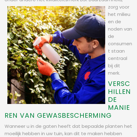
zorg voo
r
het milieu
en de
noden van
de
consumen
t staan
centraal
bij dit
merk.
VERSC
HILLEN
DE
MANIE
REN VAN GEWASBESCHERMING
Wanneer u in de gaten heeft dat bepaalde planten het
moeilijk hebben in uw tuin, kan dit te maken hebben