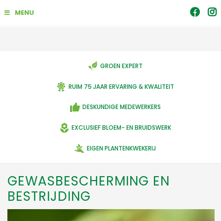
G
MENU
a
n
a
a
r
c
GROEN EXPERT
o
n
RUIM 75 JAAR ERVARING & KWALITEIT
t
e
DESKUNDIGE MEDEWERKERS
n
t
EXCLUSIEF BLOEM- EN BRUIDSWERK
EIGEN PLANTENKWEKERIJ
GEWASBESCHERMING EN
BESTRIJDING