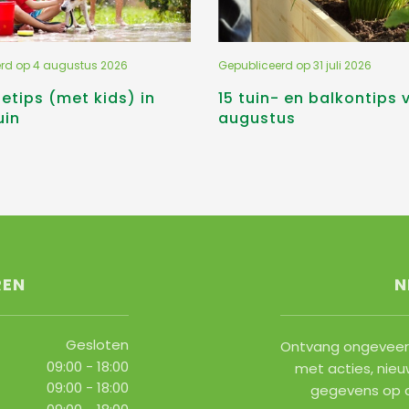
erd op
4 augustus 2026
Gepubliceerd op
31 juli 2026
etips (met kids) in
15 tuin- en balkontips 
uin
augustus
REN
N
Gesloten
Ontvang ongeveer 
09:00 - 18:00
met acties, nieu
09:00 - 18:00
gegevens op 