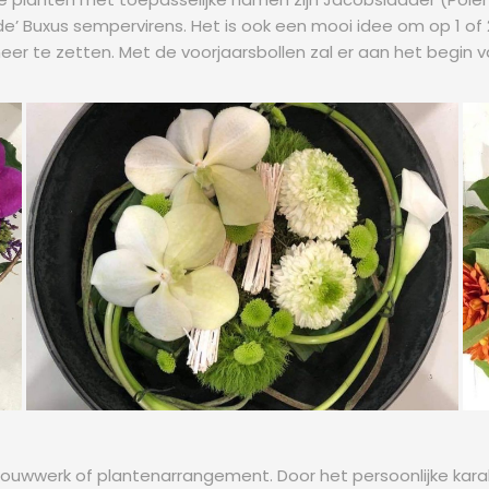
e’ Buxus sempervirens. Het is ook een mooi idee om op 1 of
eer te zetten. Met de voorjaarsbollen zal er aan het begin va
 rouwwerk of plantenarrangement. Door het persoonlijke kara