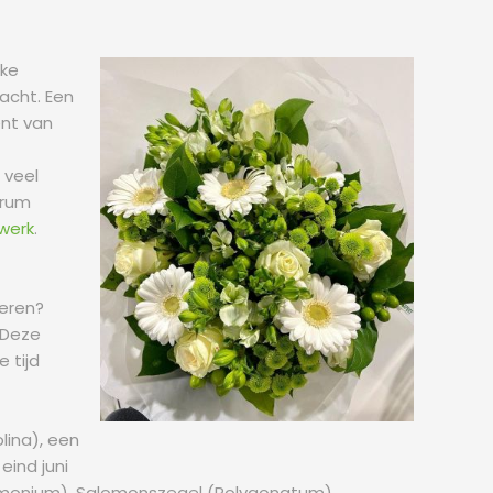
jke
acht. Een
ent van
 veel
trum
werk
.
ieren?
 Deze
e tijd
lina), een
eind juni
olemonium), Salomonszegel (Polygonatum),