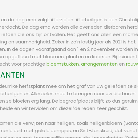
en de dag erna volgt Allerzielen. Allerheiligen is een Christeli
herdacht. De dag erna worden alle overleden dierbaren herd
eliefden die ons zijn ontvallen. Het geeft ons allen een mom
 en saamhorigheid. Zeker in zo'n lastig jaar als 2021 is het
en. In de dagen voorafgaand aan 1 en 2 november worden in
 opgefleurd met bloemen, planten en kaarsen. Bij tuincen
recht voor prachtige
bloemstukken
,
arrangementen
en
rouw
LANTEN
leurrijke herfstplant mee om het graf van uw geliefden te s
lerheiligen en Allerzielen mee te brengen naar uw dierbaren.
 en ze bloeien erg lang. De begraafplaats blijft zo dus geruim
 heide en winterviolen om diezelfde reden zeer geschikt.
en die verwijzen naar heiligen, zoals heiligenbloem (Santo
zomer bloeit met gele bloempjes, en Sint-Janskruid, dat vanaf 
Andere planten met toepasselijke namen zijn Jacobsladder (P