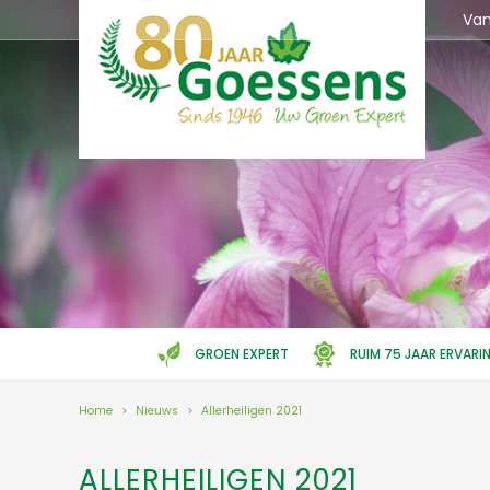
Ga
Va
naar
content
GROEN EXPERT
RUIM 75 JAAR ERVARI
Home
>
Nieuws
>
Allerheiligen 2021
ALLERHEILIGEN 2021