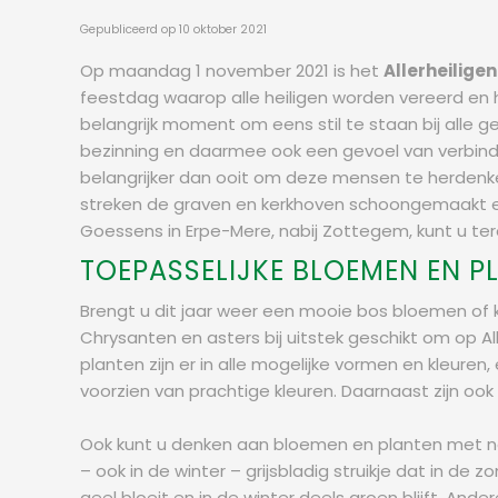
Gepubliceerd op
10 oktober 2021
Op maandag 1 november 2021 is het
Allerheiligen
feestdag waarop alle heiligen worden vereerd en 
belangrijk moment om eens stil te staan bij alle g
bezinning en daarmee ook een gevoel van verbinding
belangrijker dan ooit om deze mensen te herdenk
streken de graven en kerkhoven schoongemaakt en
Goessens in Erpe-Mere, nabij Zottegem, kunt u te
TOEPASSELIJKE BLOEMEN EN P
Brengt u dit jaar weer een mooie bos bloemen of k
Chrysanten en asters bij uitstek geschikt om op Al
planten zijn er in alle mogelijke vormen en kleuren,
voorzien van prachtige kleuren. Daarnaast zijn ook
Ook kunt u denken aan bloemen en planten met nam
– ook in de winter – grijsbladig struikje dat in de 
geel bloeit en in de winter deels groen blijft. 