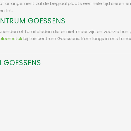
arrangement zal de begraafplaats een hele tijd sieren en vo
n lint.
ENTRUM GOESSENS
w vrienden of familieleden die er niet meer zijn en voorzie hu
bloemstuk
bij tuincentrum Goessens. Kom langs in ons tuinc
M GOESSENS