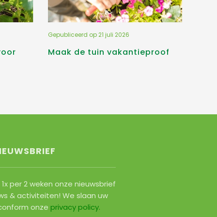
Gepubliceerd op
21 juli 2026
voor
Maak de tuin vakantieproof
IEUWSBRIEF
1x per 2 weken onze nieuwsbrief
ws & activiteiten! We slaan uw
conform onze
privacy policy
.