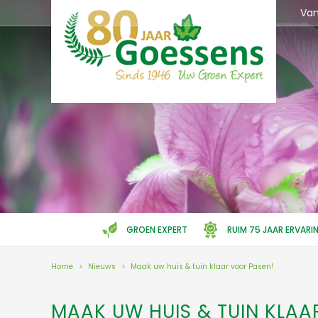
Ga
Va
naar
content
GROEN EXPERT
RUIM 75 JAAR ERVARI
Home
>
Nieuws
>
Maak uw huis & tuin klaar voor Pasen!
MAAK UW HUIS & TUIN KLAA