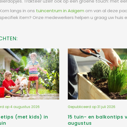
eierdopjes. Trakteer uzelf ook op een groene touch: met e
Kom langs in ons
tuincentrum in Aaigem
om van al deze paa
specifiek item? Onze medewerkers helpen u graag uw huis 
CHTEN:
erd op
4 augustus 2026
Gepubliceerd op
31 juli 2026
etips (met kids) in
15 tuin- en balkontips 
uin
augustus