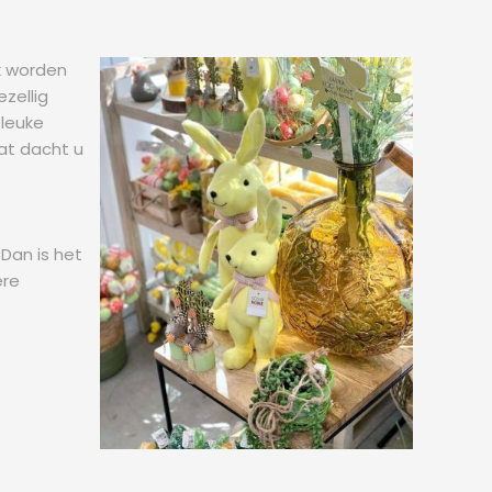
jk worden
zellig
 leuke
Wat dacht u
 Dan is het
re