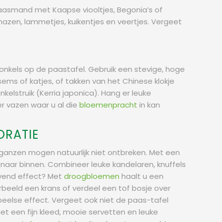
paasmand met Kaapse viooltjes, Begonia’s of
hazen, lammetjes, kuikentjes en veertjes. Vergeet
nonkels op de paastafel. Gebruik een stevige, hoge
ems of katjes, of takken van het Chinese klokje
kelstruik (Kerria japonica). Hang er leuke
der vazen waar u al die
bloemenpracht
in kan
ORATIE
 ganzen mogen natuurlijk niet ontbreken. Met een
 naar binnen. Combineer leuke kandelaren, knuffels
lijvend effect? Met
droogbloemen
haalt u een
rbeeld een krans of verdeel een tof bosje over
eelse effect. Vergeet ook niet de paas-tafel
t een fijn kleed, mooie servetten en leuke