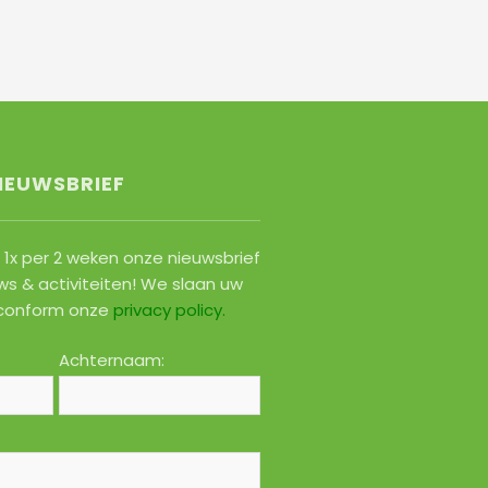
IEUWSBRIEF
1x per 2 weken onze nieuwsbrief
ws & activiteiten! We slaan uw
conform onze
privacy policy
.
Achternaam: