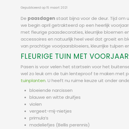
Gepubliceerd op
15 maart 2021
De
paasdagen
staat bijna voor de deur. Tijd om 
we begin april getrakteerd op een heerlijk voorja
met fleurige paasdecoraties, kleurrijke bloemen e
accessoires en natuurlijk heel veel dat groeit en 
van prachtige voorjaarsbloeiers, kleurrijke tulpen 
FLEURIGE TUIN MET VOORJAA
Pasen is voor velen het startsein voor het buitens
wel zo leuk om de tuin lenteproof te maken met 
tuinplanten
. U heeft nu ruime keuze uit onder ande
bloeiende narcissen
blauwe en witte druifjes
violen
vergeet-mij-nietjes
primula’s
madeliefjes (Bellis perennis)