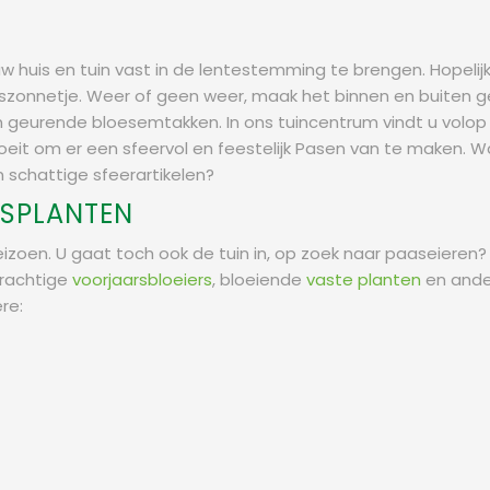
uw huis en tuin vast in de lentestemming te brengen. Hopeli
arszonnetje. Weer of geen weer, maak het binnen en buiten ge
n geurende bloesemtakken. In ons tuincentrum vindt u volop
bloeit om er een sfeervol en feestelijk Pasen van te maken. 
en schattige sfeerartikelen?
RSPLANTEN
eizoen. U gaat toch ook de tuin in, op zoek naar paaseieren?
prachtige
voorjaarsbloeiers
, bloeiende
vaste planten
en ande
re: