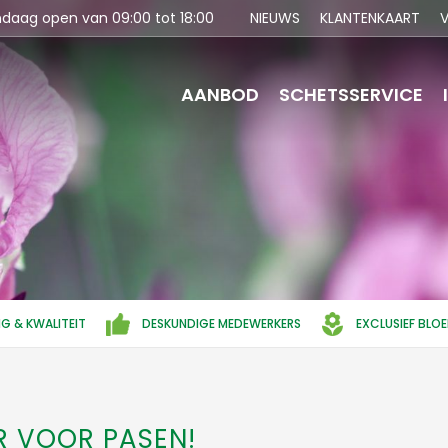
ndaag open van
09:00
tot
18:00
NIEUWS
KLANTENKAART
V
AANBOD
SCHETSSERVICE
NG & KWALITEIT
DESKUNDIGE MEDEWERKERS
EXCLUSIEF BLO
R VOOR PASEN!