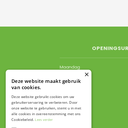
OPENINGSU
Maandag
×
Dinsdag
Woensdag
Deze website maakt gebruik
van cookies.
Donderdag
Vrijdag
Deze website gebruikt cookies om uw
Zaterdag
gebruikerservaring te verbeteren. Door
Zondag
onze website te gebruiken, stemt u in met
alle cookies in overeenstemming met ons
Toon alle openingstijden
Cookiebeleid.
Lees verder