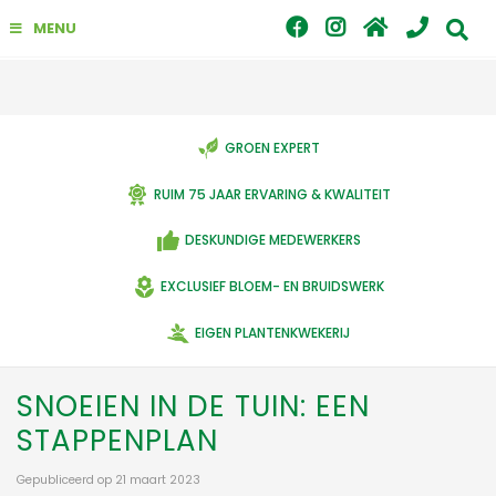
G
MENU
a
n
a
a
r
c
GROEN EXPERT
o
n
RUIM 75 JAAR ERVARING & KWALITEIT
t
e
DESKUNDIGE MEDEWERKERS
n
t
EXCLUSIEF BLOEM- EN BRUIDSWERK
EIGEN PLANTENKWEKERIJ
SNOEIEN IN DE TUIN: EEN
STAPPENPLAN
Gepubliceerd op
21 maart 2023