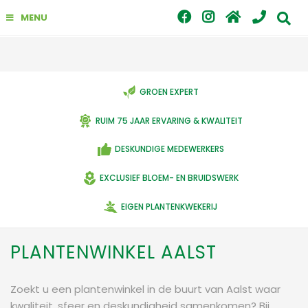
G
MENU
a
n
a
a
r
c
GROEN EXPERT
o
n
RUIM 75 JAAR ERVARING & KWALITEIT
t
e
DESKUNDIGE MEDEWERKERS
n
t
EXCLUSIEF BLOEM- EN BRUIDSWERK
EIGEN PLANTENKWEKERIJ
PLANTENWINKEL AALST
Zoekt u een plantenwinkel in de buurt van Aalst waar
kwaliteit, sfeer en deskundigheid samenkomen? Bij