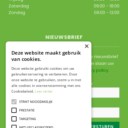
Zaterdag
09:00 - 18:00
Zondag
09:00 - 12:00
Toon alle openingstijden
NIEUWSBRIEF
×
Deze website maakt gebruik
Ontvang ongeveer 1x per 2 weken onze nieuwsbrief
van cookies.
met acties, nieuws & activiteiten! We slaan uw
Deze website gebruikt cookies om uw
gegevens op conform onze
privacy policy
.
gebruikerservaring te verbeteren. Door
onze website te gebruiken, stemt u in met
Voornaam:
Achternaam:
alle cookies in overeenstemming met ons
Cookiebeleid.
Lees verder
STRIKT NOODZAKELIJK
E-mailadres:
*
PRESTATIE
TARGETING
NIET-GECLASSIFICEERD