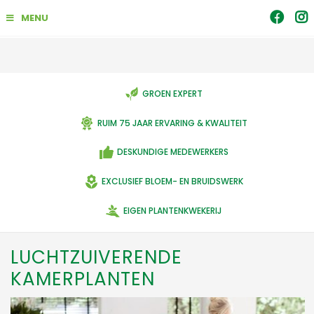
G
MENU
a
n
a
a
r
c
GROEN EXPERT
o
n
RUIM 75 JAAR ERVARING & KWALITEIT
t
e
DESKUNDIGE MEDEWERKERS
n
t
EXCLUSIEF BLOEM- EN BRUIDSWERK
EIGEN PLANTENKWEKERIJ
LUCHTZUIVERENDE
KAMERPLANTEN