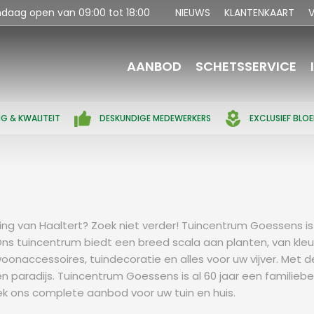
ndaag open van
09:00
tot
18:00
NIEUWS
KLANTENKAART
V
AANBOD
SCHETSSERVICE
NG & KWALITEIT
DESKUNDIGE MEDEWERKERS
EXCLUSIEF BLO
g van Haaltert? Zoek niet verder! Tuincentrum Goessens is s
s tuincentrum biedt een breed scala aan planten, van kleur
woonaccessoires, tuindecoratie en alles voor uw vijver. Met 
n paradijs. Tuincentrum Goessens is al 60 jaar een familiebe
k ons complete aanbod voor uw tuin en huis.