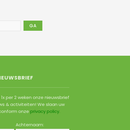
IEUWSBRIEF
1x per 2 weken onze nieuwsbrief
ws & activiteiten! We slaan uw
conform onze
privacy policy
.
Achternaam: