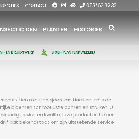
053/62.32.32
IDEOTIPS
CONTACT
INSECTICIDEN
PLANTEN
HISTORIEK
EM- EN BRUIDSWERK
EIGEN PLANTENKWEKERIJ
lechts tien minuten rijden van Haaltert en is de
rijke bloemen tot robuuste bomen en struiken. U
deskundig advies en kwalitatieve producten helpen
drijf dat bekendstaat om zijn uitstekende service