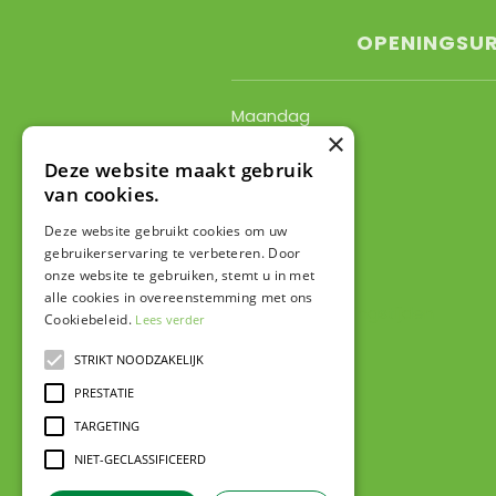
OPENINGSU
Maandag
×
Dinsdag
Woensdag
Deze website maakt gebruik
van cookies.
Donderdag
Vrijdag
Deze website gebruikt cookies om uw
Zaterdag
gebruikerservaring te verbeteren. Door
Zondag
onze website te gebruiken, stemt u in met
alle cookies in overeenstemming met ons
Toon alle openingstijden
Cookiebeleid.
Lees verder
STRIKT NOODZAKELIJK
PRESTATIE
TARGETING
NIET-GECLASSIFICEERD