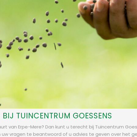
N BIJ TUINCENTRUM GOESSENS
uurt van Erpe-Mere? Dan kunt u terecht bij Tuincentrum Goe
uw vragen te beantwoord of u advies te geven over het geb