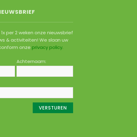
IEUWSBRIEF
1x per 2 weken onze nieuwsbrief
ws & activiteiten! We slaan uw
conform onze
privacy policy
.
Achternaam: