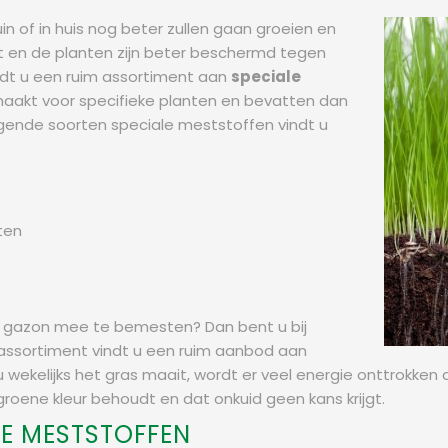
n of in huis nog beter zullen gaan groeien en
it en de planten zijn beter beschermd tegen
ndt u een ruim assortiment aan
speciale
maakt voor specifieke planten en bevatten dan
lgende soorten speciale meststoffen vindt u
ten
t gazon mee te bemesten? Dan bent u bij
 assortiment vindt u een ruim aanbod aan
wekelijks het gras maait, wordt er veel energie onttrokken a
roene kleur behoudt en dat onkuid geen kans krijgt.
LE MESTSTOFFEN