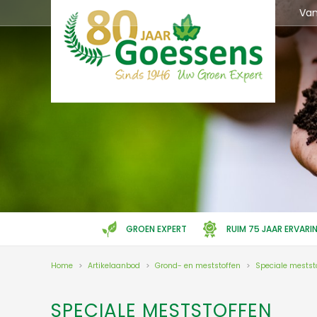
Ga
Va
naar
content
GROEN EXPERT
RUIM 75 JAAR ERVARI
Home
>
Artikelaanbod
>
Grond- en meststoffen
>
Speciale mestst
SPECIALE MESTSTOFFEN