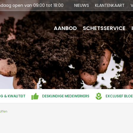
ndaag open van
09:00
tot
18:00
NIEUWS
KLANTENKAART
V
AANBOD
SCHETSSERVICE
NG & KWALITEIT
DESKUNDIGE MEDEWERKERS
EXCLUSIEF BLO
offen