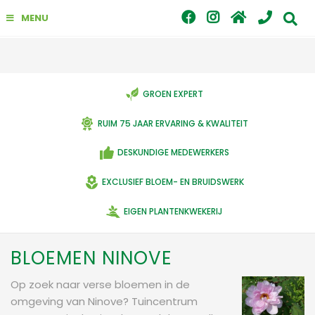
G
MENU
a
n
a
a
r
c
GROEN EXPERT
o
n
RUIM 75 JAAR ERVARING & KWALITEIT
t
e
DESKUNDIGE MEDEWERKERS
n
t
EXCLUSIEF BLOEM- EN BRUIDSWERK
EIGEN PLANTENKWEKERIJ
BLOEMEN NINOVE
Op zoek naar verse bloemen in de
omgeving van Ninove? Tuincentrum