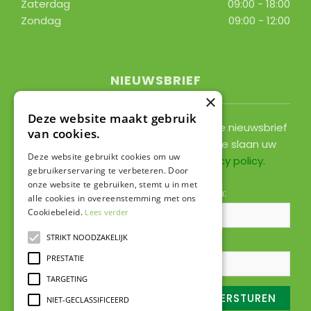
Zaterdag
09:00 - 18:00
Zondag
09:00 - 12:00
Toon alle openingstijden
NIEUWSBRIEF
×
Deze website maakt gebruik
Ontvang ongeveer 1x per 2 weken onze nieuwsbrief
van cookies.
met acties, nieuws & activiteiten! We slaan uw
Deze website gebruikt cookies om uw
gegevens op conform onze
privacy policy
.
gebruikerservaring te verbeteren. Door
onze website te gebruiken, stemt u in met
Voornaam:
Achternaam:
alle cookies in overeenstemming met ons
Cookiebeleid.
Lees verder
STRIKT NOODZAKELIJK
E-mailadres:
*
PRESTATIE
TARGETING
NIET-GECLASSIFICEERD