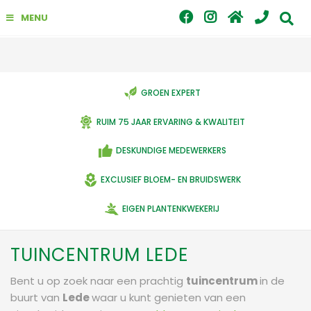
G
MENU
a
n
a
a
r
c
GROEN EXPERT
o
n
RUIM 75 JAAR ERVARING & KWALITEIT
t
e
DESKUNDIGE MEDEWERKERS
n
t
EXCLUSIEF BLOEM- EN BRUIDSWERK
EIGEN PLANTENKWEKERIJ
TUINCENTRUM LEDE
Bent u op zoek naar een prachtig
tuincentrum
in de
buurt van
Lede
waar u kunt genieten van een