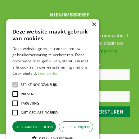
NIEUWSBRIEF
×
Deze website maakt gebruik
Ontvang ongeveer 1x per 2 weken onze nieuwsbrief
van cookies.
met acties, nieuws & activiteiten! We slaan uw
Deze website gebruikt cookies om uw
gegevens op conform onze
privacy policy
.
gebruikerservaring te verbeteren. Door
onze website te gebruiken, stemt u in met
Voornaam:
Achternaam:
alle cookies in overeenstemming met ons
Cookiebeleid.
Lees verder
STRIKT NOODZAKELIJK
E-mailadres:
*
PRESTATIE
TARGETING
NIET-GECLASSIFICEERD
OPSLAAN EN SLUITEN
ALLES AFWIJZEN
DETAILS WEERGEVEN