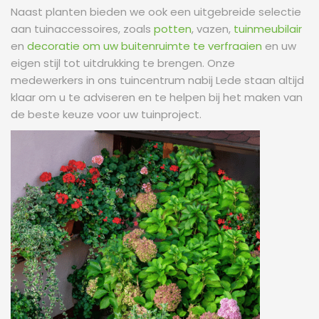
Naast planten bieden we ook een uitgebreide selectie
aan tuinaccessoires, zoals
potten
, vazen,
tuinmeubilair
en
decoratie om uw buitenruimte te verfraaien
en uw
eigen stijl tot uitdrukking te brengen. Onze
medewerkers in ons tuincentrum nabij Lede staan altijd
klaar om u te adviseren en te helpen bij het maken van
de beste keuze voor uw tuinproject.