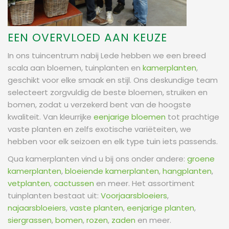
EEN OVERVLOED AAN KEUZE
In ons tuincentrum nabij Lede hebben we een breed
scala aan bloemen, tuinplanten en
kamerplanten
,
geschikt voor elke smaak en stijl. Ons deskundige team
selecteert zorgvuldig de beste bloemen, struiken en
bomen, zodat u verzekerd bent van de hoogste
kwaliteit. Van kleurrijke
eenjarige bloemen
tot prachtige
vaste planten en zelfs exotische variëteiten, we
hebben voor elk seizoen en elk type tuin iets passends.
Qua kamerplanten vind u bij ons onder andere:
groene
kamerplanten
,
bloeiende kamerplanten
,
hangplanten
,
vetplanten
,
cactussen
en meer. Het assortiment
tuinplanten bestaat uit:
Voorjaarsbloeiers
,
najaarsbloeiers
,
vaste planten
,
eenjarige planten
,
siergrassen
,
bomen
,
rozen
,
zaden
en meer.